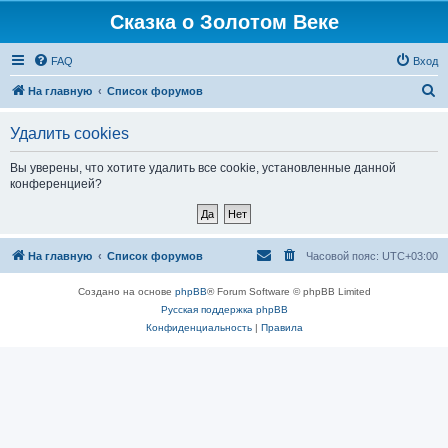
Сказка о Золотом Веке
FAQ
Вход
П
На главную
Список форумов
о
Удалить cookies
и
с
Вы уверены, что хотите удалить все cookie, установленные данной
конференцией?
к
На главную
Список форумов
Часовой пояс:
UTC+03:00
Создано на основе
phpBB
® Forum Software © phpBB Limited
Русская поддержка phpBB
Конфиденциальность
|
Правила