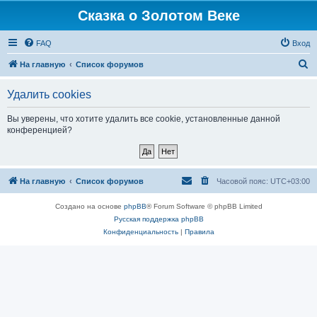
Сказка о Золотом Веке
FAQ
Вход
П
На главную
Список форумов
о
Удалить cookies
и
с
Вы уверены, что хотите удалить все cookie, установленные данной
конференцией?
к
На главную
Список форумов
Часовой пояс:
UTC+03:00
Создано на основе
phpBB
® Forum Software © phpBB Limited
Русская поддержка phpBB
Конфиденциальность
|
Правила