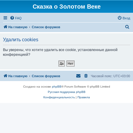
Сказка о Золотом Веке
FAQ
Вход
П
На главную
Список форумов
о
Удалить cookies
и
с
Вы уверены, что хотите удалить все cookie, установленные данной
конференцией?
к
На главную
Список форумов
Часовой пояс:
UTC+03:00
Создано на основе
phpBB
® Forum Software © phpBB Limited
Русская поддержка phpBB
Конфиденциальность
|
Правила