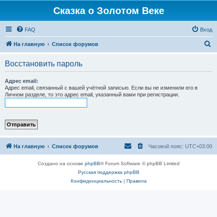
Сказка о Золотом Веке
FAQ
Вход
П
На главную
Список форумов
о
Восстановить пароль
и
с
Адрес email:
Адрес email, связанный с вашей учётной записью. Если вы не изменили его в
к
Личном разделе, то это адрес email, указанный вами при регистрации.
На главную
Список форумов
Часовой пояс:
UTC+03:00
Создано на основе
phpBB
® Forum Software © phpBB Limited
Русская поддержка phpBB
Конфиденциальность
|
Правила