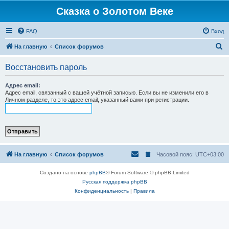
Сказка о Золотом Веке
FAQ
Вход
П
На главную
Список форумов
о
Восстановить пароль
и
с
Адрес email:
Адрес email, связанный с вашей учётной записью. Если вы не изменили его в
к
Личном разделе, то это адрес email, указанный вами при регистрации.
На главную
Список форумов
Часовой пояс:
UTC+03:00
Создано на основе
phpBB
® Forum Software © phpBB Limited
Русская поддержка phpBB
Конфиденциальность
|
Правила