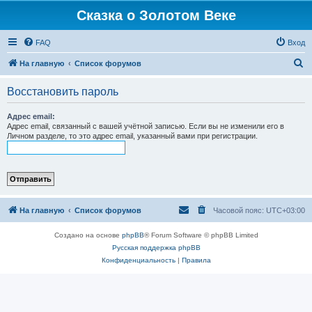
Сказка о Золотом Веке
FAQ
Вход
П
На главную
Список форумов
о
Восстановить пароль
и
с
Адрес email:
Адрес email, связанный с вашей учётной записью. Если вы не изменили его в
к
Личном разделе, то это адрес email, указанный вами при регистрации.
На главную
Список форумов
Часовой пояс:
UTC+03:00
Создано на основе
phpBB
® Forum Software © phpBB Limited
Русская поддержка phpBB
Конфиденциальность
|
Правила