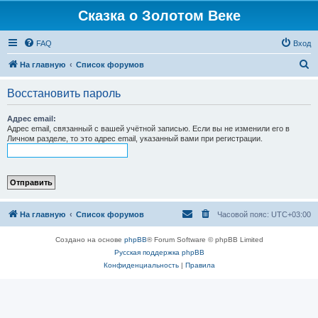
Сказка о Золотом Веке
FAQ
Вход
П
На главную
Список форумов
о
Восстановить пароль
и
с
Адрес email:
Адрес email, связанный с вашей учётной записью. Если вы не изменили его в
к
Личном разделе, то это адрес email, указанный вами при регистрации.
На главную
Список форумов
Часовой пояс:
UTC+03:00
Создано на основе
phpBB
® Forum Software © phpBB Limited
Русская поддержка phpBB
Конфиденциальность
|
Правила