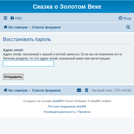
Сказка о Золотом Веке
FAQ
Вход
П
На главную
Список форумов
о
Восстановить пароль
и
с
Адрес email:
Адрес email, связанный с вашей учётной записью. Если вы не изменили его в
к
Личном разделе, то это адрес email, указанный вами при регистрации.
На главную
Список форумов
Часовой пояс:
UTC+03:00
Создано на основе
phpBB
® Forum Software © phpBB Limited
Русская поддержка phpBB
Конфиденциальность
|
Правила