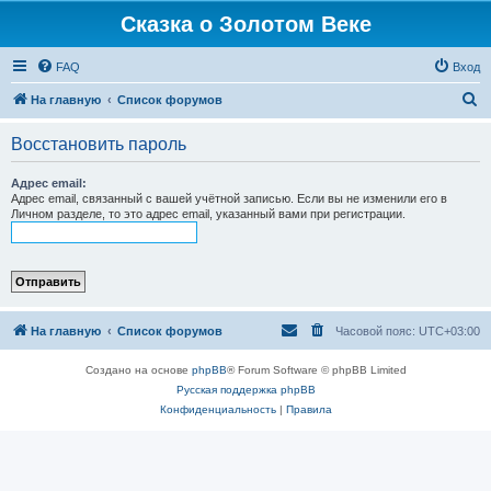
Сказка о Золотом Веке
FAQ
Вход
П
На главную
Список форумов
о
Восстановить пароль
и
с
Адрес email:
Адрес email, связанный с вашей учётной записью. Если вы не изменили его в
к
Личном разделе, то это адрес email, указанный вами при регистрации.
На главную
Список форумов
Часовой пояс:
UTC+03:00
Создано на основе
phpBB
® Forum Software © phpBB Limited
Русская поддержка phpBB
Конфиденциальность
|
Правила