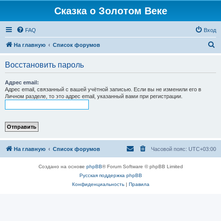
Сказка о Золотом Веке
FAQ
Вход
П
На главную
Список форумов
о
Восстановить пароль
и
с
Адрес email:
Адрес email, связанный с вашей учётной записью. Если вы не изменили его в
к
Личном разделе, то это адрес email, указанный вами при регистрации.
На главную
Список форумов
Часовой пояс:
UTC+03:00
Создано на основе
phpBB
® Forum Software © phpBB Limited
Русская поддержка phpBB
Конфиденциальность
|
Правила