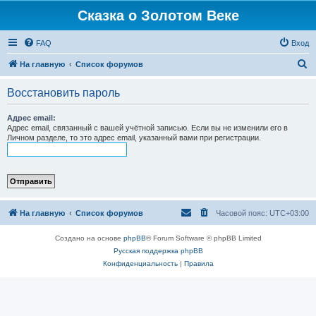
Сказка о Золотом Веке
FAQ
Вход
П
На главную
Список форумов
о
Восстановить пароль
и
с
Адрес email:
Адрес email, связанный с вашей учётной записью. Если вы не изменили его в
к
Личном разделе, то это адрес email, указанный вами при регистрации.
На главную
Список форумов
Часовой пояс:
UTC+03:00
Создано на основе
phpBB
® Forum Software © phpBB Limited
Русская поддержка phpBB
Конфиденциальность
|
Правила