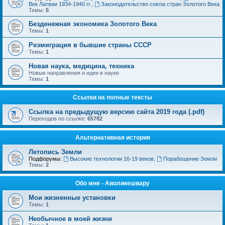
Век Латвии 1934-1940 гг.
,
Законодательство союза стран Золотого Века
Темы:
5
Безденежная экономика Золотого Века
Темы:
1
Реэмиграция в бывшие страны СССР
Темы:
1
Новая наука, медицина, техника
Новые направления и идеи в науке
Темы:
1
Ссылки на полные тексты
Ссылка на предыдущую версию сайта 2019 года (.pdf)
Переходов по ссылке:
65782
Альтернативная история
Летопись Земли
Подфорумы:
Высокие технологии 16-19 веков
,
Порабощение Земли
Темы:
2
Обо мне - Аволикешвару
Мои жизненные установки
Темы:
1
Необычное в моей жизни