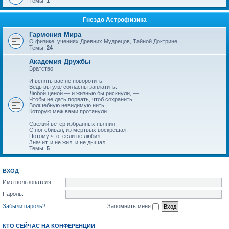
Темы:
1
Гнездо Астрофизика
Гармония Мира
О физике, учениях Древних Мудрецов, Тайной Доктрине
Темы:
24
Академия Дружбы
Братство
И вспять вас не поворотить —
Ведь вы уже согласны заплатить:
Любой ценой — и жизнью бы рискнули, —
Чтобы не дать порвать, чтоб сохранить
Волшебную невидимую нить,
Которую меж вами протянули...
Свежий ветер избранных пьянил,
С ног сбивал, из мёртвых воскрешал,
Потому что, если не любил,
Значит, и не жил, и не дышал!
Темы:
5
ВХОД
Имя пользователя:
Пароль:
Забыли пароль?
Запомнить меня
КТО СЕЙЧАС НА КОНФЕРЕНЦИИ