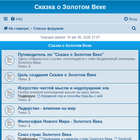
Сказка о Золотом Веке
FAQ
Вход
П
На главную
Список форумов
о
Текущее время: Чт авг 06, 2026 17:07
и
Сказка о Золотом Веке
с
Путеводитель по "Сказке о Золотом Веке"
к
Здесь собраны все ссылки, относящиеся к теме безденежной экономики
Золотого Века
Темы:
1
Цель создания Сказки о Золотом Веке
Темы:
1
Искусство чистой мысли и недопущение зла
Разбор влияния воплощения мысли на нашу жизнь.
Подфорум:
Иерархия зла и способы борьбы с ней
Темы:
2
Лидерство - влияние на мир
Темы:
1
Философия Нового Мира - Золотого Века
Темы:
1
Cоюз стран Золотого Века
Подфорумы:
Календарь и символы стран Золотого Века
,
Золотой