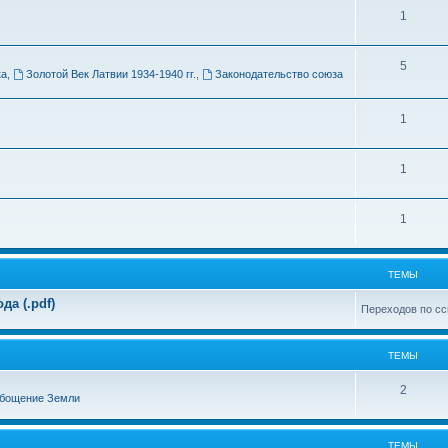
Т
1
м
е
ы
Т
5
м
ка
,
Золотой Век Латвии 1934-1940 гг.
,
Законодательство союза
е
ы
м
Т
1
ы
е
Т
1
м
е
ы
Т
1
м
е
ы
м
ТЕМЫ
ы
а (.pdf)
Переходов по сс
ТЕМЫ
Т
2
бощение Земли
е
м
ТЕМЫ