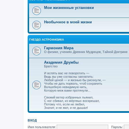
Мои жизненные установки
Необычное в моей жизни
ГНЕЗДО АСТРОФИЗИКА
Гармония Мира
О физике, учениях Древних Мудрецов, Тайной Доктрине
Академия Дружбы
Братство
И вспять вас не поворотить —
Ведь вы уже согласны заплатить:
Любой ценой — и жизнью бы рискнули, —
Чтобы не дать порвать, чтоб сохранить
Волшебную невидимую нить,
Которую меж вами протянули...
Свежий ветер избранных пьянил,
С ног сбивал, из мёртвых воскрешал,
Потому что, если не любил,
Значит, и не жил, и не дышал!
ВХОД
Имя пользователя:
Пароль: