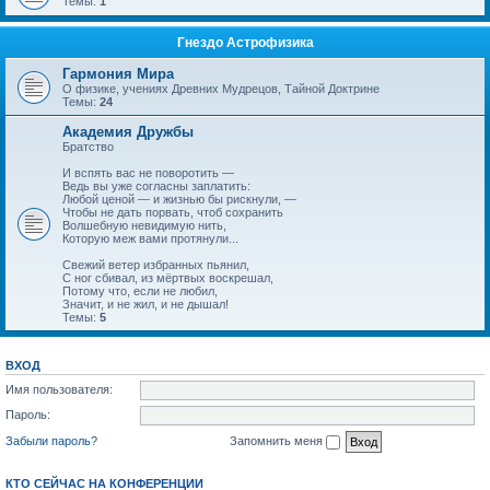
Темы:
1
Гнездо Астрофизика
Гармония Мира
О физике, учениях Древних Мудрецов, Тайной Доктрине
Темы:
24
Академия Дружбы
Братство
И вспять вас не поворотить —
Ведь вы уже согласны заплатить:
Любой ценой — и жизнью бы рискнули, —
Чтобы не дать порвать, чтоб сохранить
Волшебную невидимую нить,
Которую меж вами протянули...
Свежий ветер избранных пьянил,
С ног сбивал, из мёртвых воскрешал,
Потому что, если не любил,
Значит, и не жил, и не дышал!
Темы:
5
ВХОД
Имя пользователя:
Пароль:
Забыли пароль?
Запомнить меня
КТО СЕЙЧАС НА КОНФЕРЕНЦИИ