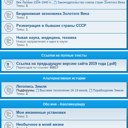
Век Латвии 1934-1940 гг.
,
Законодательство союза стран Золотого Века
Темы:
5
Безденежная экономика Золотого Века
Темы:
1
Реэмиграция в бывшие страны СССР
Темы:
1
Новая наука, медицина, техника
Новые направления и идеи в науке
Темы:
1
Ссылки на полные тексты
Ссылка на предыдущую версию сайта 2019 года (.pdf)
Переходов по ссылке:
65817
Альтернативная история
Летопись Земли
Подфорумы:
Высокие технологии 16-19 веков
,
Порабощение Земли
Темы:
2
Обо мне - Аволикешвару
Мои жизненные установки
Темы:
1
Необычное в моей жизни