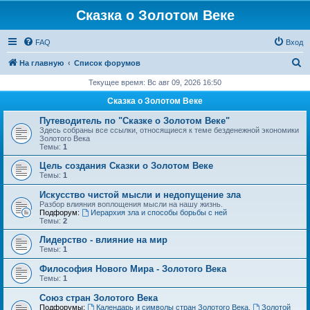
Сказка о Золотом Веке
FAQ
Вход
П
На главную
Список форумов
о
Текущее время: Вс авг 09, 2026 16:50
и
Сказка о Золотом Веке
с
Путеводитель по "Сказке о Золотом Веке"
к
Здесь собраны все ссылки, относящиеся к теме безденежной экономики
Золотого Века
Темы:
1
Цель создания Сказки о Золотом Веке
Темы:
1
Искусство чистой мысли и недопущение зла
Разбор влияния воплощения мысли на нашу жизнь.
Подфорум:
Иерархия зла и способы борьбы с ней
Темы:
2
Лидерство - влияние на мир
Темы:
1
Философия Нового Мира - Золотого Века
Темы:
1
Cоюз стран Золотого Века
Подфорумы:
Календарь и символы стран Золотого Века
,
Золотой