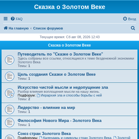
Сказка о Золотом Веке
FAQ
Вход
П
На главную
Список форумов
о
Текущее время: Сб авг 08, 2026 12:43
и
Сказка о Золотом Веке
с
Путеводитель по "Сказке о Золотом Веке"
к
Здесь собраны все ссылки, относящиеся к теме безденежной экономики
Золотого Века
Темы:
1
Цель создания Сказки о Золотом Веке
Темы:
1
Искусство чистой мысли и недопущение зла
Разбор влияния воплощения мысли на нашу жизнь.
Подфорум:
Иерархия зла и способы борьбы с ней
Темы:
2
Лидерство - влияние на мир
Темы:
1
Философия Нового Мира - Золотого Века
Темы:
1
Cоюз стран Золотого Века
Подфорумы:
Календарь и символы стран Золотого Века
,
Золотой