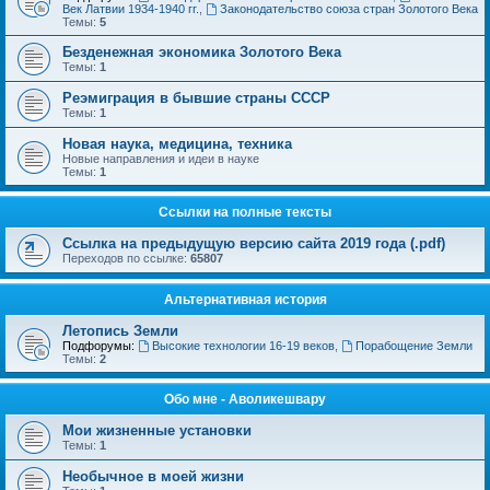
Век Латвии 1934-1940 гг.
,
Законодательство союза стран Золотого Века
Темы:
5
Безденежная экономика Золотого Века
Темы:
1
Реэмиграция в бывшие страны СССР
Темы:
1
Новая наука, медицина, техника
Новые направления и идеи в науке
Темы:
1
Ссылки на полные тексты
Ссылка на предыдущую версию сайта 2019 года (.pdf)
Переходов по ссылке:
65807
Альтернативная история
Летопись Земли
Подфорумы:
Высокие технологии 16-19 веков
,
Порабощение Земли
Темы:
2
Обо мне - Аволикешвару
Мои жизненные установки
Темы:
1
Необычное в моей жизни