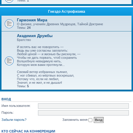
Темы:
1
Гнездо Астрофизика
Гармония Мира
О физике, учениях Древних Мудрецов, Тайной Доктрине
Темы:
24
Академия Дружбы
Братство
И вспять вас не поворотить —
Ведь вы уже согласны заплатить:
Любой ценой — и жизнью бы рискнули, —
Чтобы не дать порвать, чтоб сохранить
Волшебную невидимую нить,
Которую меж вами протянули...
Свежий ветер избранных пьянил,
С ног сбивал, из мёртвых воскрешал,
Потому что, если не любил,
Значит, и не жил, и не дышал!
Темы:
5
ВХОД
Имя пользователя:
Пароль:
Забыли пароль?
Запомнить меня
КТО СЕЙЧАС НА КОНФЕРЕНЦИИ