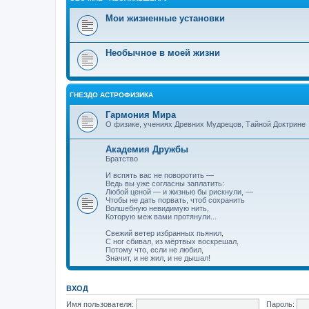
Мои жизненные установки
Необычное в моей жизни
ГНЕЗДО АСТРОФИЗИКА
Гармония Мира
О физике, учениях Древних Мудрецов, Тайной Доктрине
Академия Дружбы
Братство
И вспять вас не поворотить —
Ведь вы уже согласны заплатить:
Любой ценой — и жизнью бы рискнули, —
Чтобы не дать порвать, чтоб сохранить
Волшебную невидимую нить,
Которую меж вами протянули...
Свежий ветер избранных пьянил,
С ног сбивал, из мёртвых воскрешал,
Потому что, если не любил,
Значит, и не жил, и не дышал!
ВХОД
Имя пользователя:
Пароль: