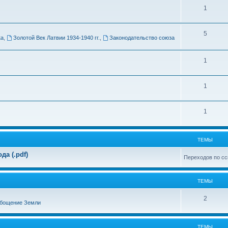
Т
1
м
е
ы
Т
5
м
ка
,
Золотой Век Латвии 1934-1940 гг.
,
Законодательство союза
е
ы
м
Т
1
ы
е
Т
1
м
е
ы
Т
1
м
е
ы
м
ТЕМЫ
ы
а (.pdf)
Переходов по сс
ТЕМЫ
Т
2
бощение Земли
е
м
ТЕМЫ