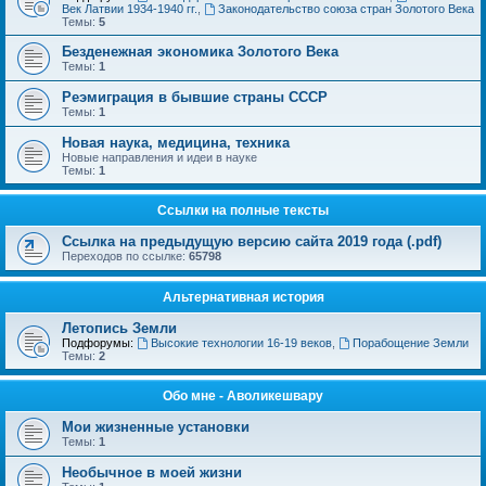
Век Латвии 1934-1940 гг.
,
Законодательство союза стран Золотого Века
Темы:
5
Безденежная экономика Золотого Века
Темы:
1
Реэмиграция в бывшие страны СССР
Темы:
1
Новая наука, медицина, техника
Новые направления и идеи в науке
Темы:
1
Ссылки на полные тексты
Ссылка на предыдущую версию сайта 2019 года (.pdf)
Переходов по ссылке:
65798
Альтернативная история
Летопись Земли
Подфорумы:
Высокие технологии 16-19 веков
,
Порабощение Земли
Темы:
2
Обо мне - Аволикешвару
Мои жизненные установки
Темы:
1
Необычное в моей жизни