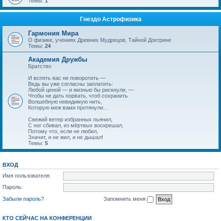
Темы:
1
Гнездо Астрофизика
Гармония Мира
О физике, учениях Древних Мудрецов, Тайной Доктрине
Темы:
24
Академия Дружбы
Братство
И вспять вас не поворотить —
Ведь вы уже согласны заплатить:
Любой ценой — и жизнью бы рискнули, —
Чтобы не дать порвать, чтоб сохранить
Волшебную невидимую нить,
Которую меж вами протянули...
Свежий ветер избранных пьянил,
С ног сбивал, из мёртвых воскрешал,
Потому что, если не любил,
Значит, и не жил, и не дышал!
Темы:
5
ВХОД
Имя пользователя:
Пароль:
Забыли пароль?
Запомнить меня
КТО СЕЙЧАС НА КОНФЕРЕНЦИИ