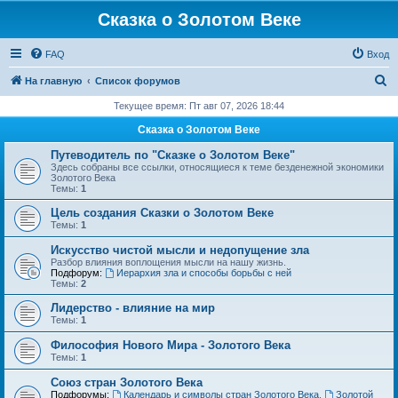
Сказка о Золотом Веке
FAQ
Вход
П
На главную
Список форумов
о
Текущее время: Пт авг 07, 2026 18:44
и
Сказка о Золотом Веке
с
Путеводитель по "Сказке о Золотом Веке"
к
Здесь собраны все ссылки, относящиеся к теме безденежной экономики
Золотого Века
Темы:
1
Цель создания Сказки о Золотом Веке
Темы:
1
Искусство чистой мысли и недопущение зла
Разбор влияния воплощения мысли на нашу жизнь.
Подфорум:
Иерархия зла и способы борьбы с ней
Темы:
2
Лидерство - влияние на мир
Темы:
1
Философия Нового Мира - Золотого Века
Темы:
1
Cоюз стран Золотого Века
Подфорумы:
Календарь и символы стран Золотого Века
,
Золотой