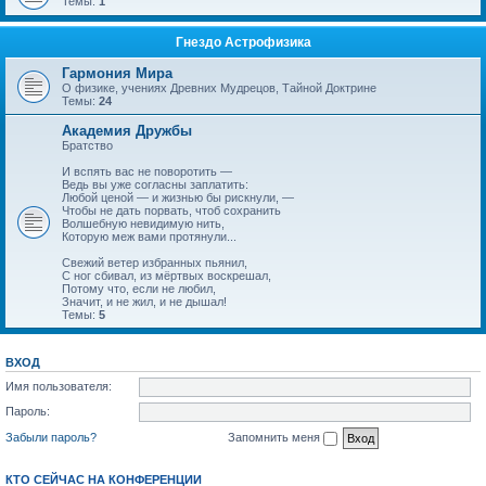
Темы:
1
Гнездо Астрофизика
Гармония Мира
О физике, учениях Древних Мудрецов, Тайной Доктрине
Темы:
24
Академия Дружбы
Братство
И вспять вас не поворотить —
Ведь вы уже согласны заплатить:
Любой ценой — и жизнью бы рискнули, —
Чтобы не дать порвать, чтоб сохранить
Волшебную невидимую нить,
Которую меж вами протянули...
Свежий ветер избранных пьянил,
С ног сбивал, из мёртвых воскрешал,
Потому что, если не любил,
Значит, и не жил, и не дышал!
Темы:
5
ВХОД
Имя пользователя:
Пароль:
Забыли пароль?
Запомнить меня
КТО СЕЙЧАС НА КОНФЕРЕНЦИИ