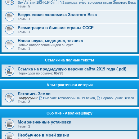
Век Латвии 1934-1940 гг.
,
Законодательство союза стран Золотого Века
Темы:
5
Безденежная экономика Золотого Века
Темы:
1
Реэмиграция в бывшие страны СССР
Темы:
1
Новая наука, медицина, техника
Новые направления и идеи в науке
Темы:
1
Ссылки на полные тексты
Ссылка на предыдущую версию сайта 2019 года (.pdf)
Переходов по ссылке:
65793
Альтернативная история
Летопись Земли
Подфорумы:
Высокие технологии 16-19 веков
,
Порабощение Земли
Темы:
2
Обо мне - Аволикешвару
Мои жизненные установки
Темы:
1
Необычное в моей жизни