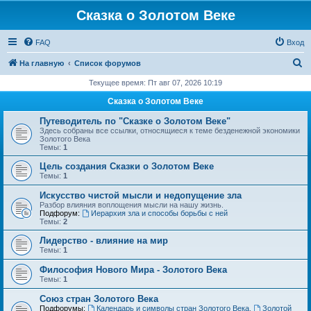
Сказка о Золотом Веке
FAQ
Вход
П
На главную
Список форумов
о
Текущее время: Пт авг 07, 2026 10:19
и
Сказка о Золотом Веке
с
Путеводитель по "Сказке о Золотом Веке"
к
Здесь собраны все ссылки, относящиеся к теме безденежной экономики
Золотого Века
Темы:
1
Цель создания Сказки о Золотом Веке
Темы:
1
Искусство чистой мысли и недопущение зла
Разбор влияния воплощения мысли на нашу жизнь.
Подфорум:
Иерархия зла и способы борьбы с ней
Темы:
2
Лидерство - влияние на мир
Темы:
1
Философия Нового Мира - Золотого Века
Темы:
1
Cоюз стран Золотого Века
Подфорумы:
Календарь и символы стран Золотого Века
,
Золотой