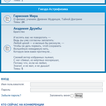
Темы:
1
Гнездо Астрофизика
Гармония Мира
О физике, учениях Древних Мудрецов, Тайной Доктрине
Темы:
24
Академия Дружбы
Братство
И вспять вас не поворотить —
Ведь вы уже согласны заплатить:
Любой ценой — и жизнью бы рискнули, —
Чтобы не дать порвать, чтоб сохранить
Волшебную невидимую нить,
Которую меж вами протянули...
Свежий ветер избранных пьянил,
С ног сбивал, из мёртвых воскрешал,
Потому что, если не любил,
Значит, и не жил, и не дышал!
Темы:
5
ВХОД
Имя пользователя:
Пароль:
Забыли пароль?
Запомнить меня
КТО СЕЙЧАС НА КОНФЕРЕНЦИИ