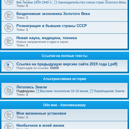
Век Латвии 1934-1940 гг.
,
Законодательство союза стран Золотого Века
Темы:
5
Безденежная экономика Золотого Века
Темы:
1
Реэмиграция в бывшие страны СССР
Темы:
1
Новая наука, медицина, техника
Новые направления и идеи в науке
Темы:
1
Ссылки на полные тексты
Ссылка на предыдущую версию сайта 2019 года (.pdf)
Переходов по ссылке:
65808
Альтернативная история
Летопись Земли
Подфорумы:
Высокие технологии 16-19 веков
,
Порабощение Земли
Темы:
2
Обо мне - Аволикешвару
Мои жизненные установки
Темы:
1
Необычное в моей жизни