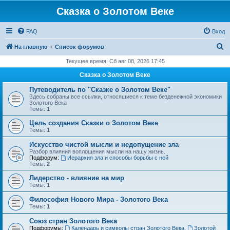
Сказка о Золотом Веке
FAQ
Вход
П
На главную
Список форумов
о
Текущее время: Сб авг 08, 2026 17:45
и
Сказка о Золотом Веке
с
Путеводитель по "Сказке о Золотом Веке"
к
Здесь собраны все ссылки, относящиеся к теме безденежной экономики
Золотого Века
Темы:
1
Цель создания Сказки о Золотом Веке
Темы:
1
Искусство чистой мысли и недопущение зла
Разбор влияния воплощения мысли на нашу жизнь.
Подфорум:
Иерархия зла и способы борьбы с ней
Темы:
2
Лидерство - влияние на мир
Темы:
1
Философия Нового Мира - Золотого Века
Темы:
1
Cоюз стран Золотого Века
Подфорумы:
Календарь и символы стран Золотого Века
,
Золотой