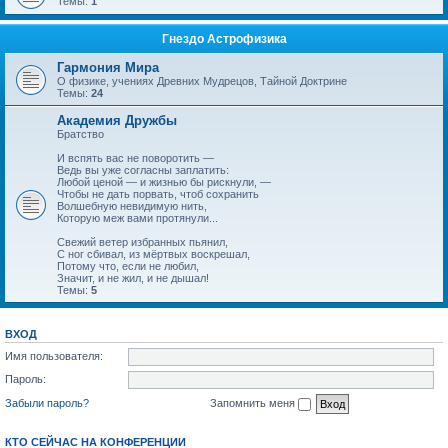
Темы:
1
Гнездо Астрофизика
Гармония Мира
О физике, учениях Древних Мудрецов, Тайной Доктрине
Темы:
24
Академия Дружбы
Братство
И вспять вас не поворотить —
Ведь вы уже согласны заплатить:
Любой ценой — и жизнью бы рискнули, —
Чтобы не дать порвать, чтоб сохранить
Волшебную невидимую нить,
Которую меж вами протянули...
Свежий ветер избранных пьянил,
С ног сбивал, из мёртвых воскрешал,
Потому что, если не любил,
Значит, и не жил, и не дышал!
Темы:
5
ВХОД
Имя пользователя:
Пароль:
Забыли пароль?
Запомнить меня
КТО СЕЙЧАС НА КОНФЕРЕНЦИИ