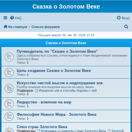
Сказка о Золотом Веке
FAQ
Вход
П
На главную
Список форумов
о
Текущее время: Вс авг 09, 2026 13:24
и
Сказка о Золотом Веке
с
Путеводитель по "Сказке о Золотом Веке"
к
Здесь собраны все ссылки, относящиеся к теме безденежной экономики
Золотого Века
Темы:
1
Цель создания Сказки о Золотом Веке
Темы:
1
Искусство чистой мысли и недопущение зла
Разбор влияния воплощения мысли на нашу жизнь.
Подфорум:
Иерархия зла и способы борьбы с ней
Темы:
2
Лидерство - влияние на мир
Темы:
1
Философия Нового Мира - Золотого Века
Темы:
1
Cоюз стран Золотого Века
Подфорумы:
Календарь и символы стран Золотого Века
,
Золотой