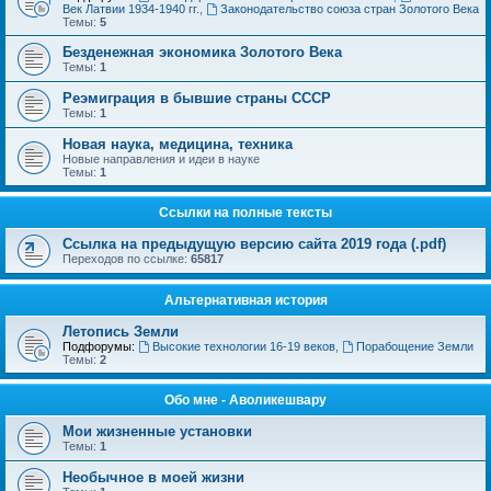
Век Латвии 1934-1940 гг.
,
Законодательство союза стран Золотого Века
Темы:
5
Безденежная экономика Золотого Века
Темы:
1
Реэмиграция в бывшие страны СССР
Темы:
1
Новая наука, медицина, техника
Новые направления и идеи в науке
Темы:
1
Ссылки на полные тексты
Ссылка на предыдущую версию сайта 2019 года (.pdf)
Переходов по ссылке:
65817
Альтернативная история
Летопись Земли
Подфорумы:
Высокие технологии 16-19 веков
,
Порабощение Земли
Темы:
2
Обо мне - Аволикешвару
Мои жизненные установки
Темы:
1
Необычное в моей жизни