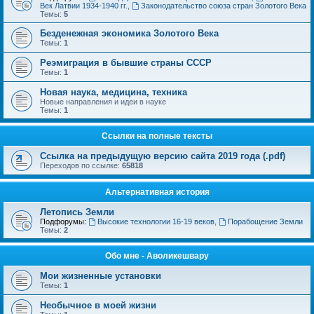
Век Латвии 1934-1940 гг.
,
Законодательство союза стран Золотого Века
Темы:
5
Безденежная экономика Золотого Века
Темы:
1
Реэмиграция в бывшие страны СССР
Темы:
1
Новая наука, медицина, техника
Новые направления и идеи в науке
Темы:
1
Ссылки на полные тексты
Ссылка на предыдущую версию сайта 2019 года (.pdf)
Переходов по ссылке:
65818
Альтернативная история
Летопись Земли
Подфорумы:
Высокие технологии 16-19 веков
,
Порабощение Земли
Темы:
2
Обо мне - Аволикешвару
Мои жизненные установки
Темы:
1
Необычное в моей жизни