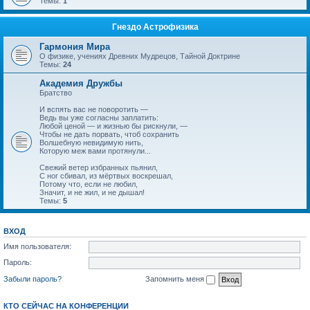
Темы:
1
Гнездо Астрофизика
Гармония Мира
О физике, учениях Древних Мудрецов, Тайной Доктрине
Темы:
24
Академия Дружбы
Братство
И вспять вас не поворотить —
Ведь вы уже согласны заплатить:
Любой ценой — и жизнью бы рискнули, —
Чтобы не дать порвать, чтоб сохранить
Волшебную невидимую нить,
Которую меж вами протянули...
Свежий ветер избранных пьянил,
С ног сбивал, из мёртвых воскрешал,
Потому что, если не любил,
Значит, и не жил, и не дышал!
Темы:
5
ВХОД
Имя пользователя:
Пароль:
Забыли пароль?
Запомнить меня
КТО СЕЙЧАС НА КОНФЕРЕНЦИИ