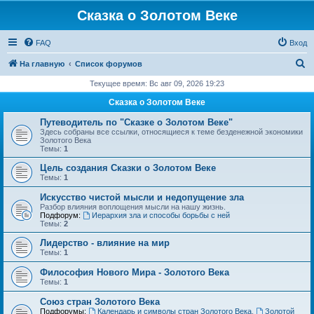
Сказка о Золотом Веке
FAQ
Вход
П
На главную
Список форумов
о
Текущее время: Вс авг 09, 2026 19:23
и
Сказка о Золотом Веке
с
Путеводитель по "Сказке о Золотом Веке"
к
Здесь собраны все ссылки, относящиеся к теме безденежной экономики
Золотого Века
Темы:
1
Цель создания Сказки о Золотом Веке
Темы:
1
Искусство чистой мысли и недопущение зла
Разбор влияния воплощения мысли на нашу жизнь.
Подфорум:
Иерархия зла и способы борьбы с ней
Темы:
2
Лидерство - влияние на мир
Темы:
1
Философия Нового Мира - Золотого Века
Темы:
1
Cоюз стран Золотого Века
Подфорумы:
Календарь и символы стран Золотого Века
,
Золотой