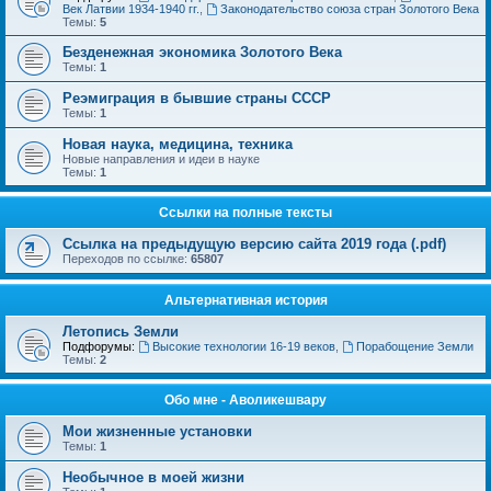
Век Латвии 1934-1940 гг.
,
Законодательство союза стран Золотого Века
Темы:
5
Безденежная экономика Золотого Века
Темы:
1
Реэмиграция в бывшие страны СССР
Темы:
1
Новая наука, медицина, техника
Новые направления и идеи в науке
Темы:
1
Ссылки на полные тексты
Ссылка на предыдущую версию сайта 2019 года (.pdf)
Переходов по ссылке:
65807
Альтернативная история
Летопись Земли
Подфорумы:
Высокие технологии 16-19 веков
,
Порабощение Земли
Темы:
2
Обо мне - Аволикешвару
Мои жизненные установки
Темы:
1
Необычное в моей жизни