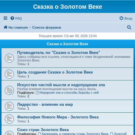
Сказка о Золотом Веке
FAQ
Вход
П
На главную
Список форумов
о
Текущее время: Сб авг 08, 2026 13:04
и
Сказка о Золотом Веке
с
Путеводитель по "Сказке о Золотом Веке"
к
Здесь собраны все ссылки, относящиеся к теме безденежной экономики
Золотого Века
Темы:
1
Цель создания Сказки о Золотом Веке
Темы:
1
Искусство чистой мысли и недопущение зла
Разбор влияния воплощения мысли на нашу жизнь.
Подфорум:
Иерархия зла и способы борьбы с ней
Темы:
2
Лидерство - влияние на мир
Темы:
1
Философия Нового Мира - Золотого Века
Темы:
1
Cоюз стран Золотого Века
Подфорумы:
Календарь и символы стран Золотого Века
,
Золотой