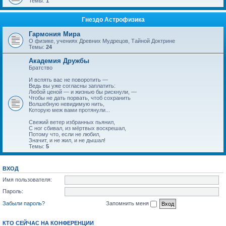
Темы:
1
Гнездо Астрофизика
Гармония Мира
О физике, учениях Древних Мудрецов, Тайной Доктрине
Темы:
24
Академия Дружбы
Братство
И вспять вас не поворотить —
Ведь вы уже согласны заплатить:
Любой ценой — и жизнью бы рискнули, —
Чтобы не дать порвать, чтоб сохранить
Волшебную невидимую нить,
Которую меж вами протянули...
Свежий ветер избранных пьянил,
С ног сбивал, из мёртвых воскрешал,
Потому что, если не любил,
Значит, и не жил, и не дышал!
Темы:
5
ВХОД
Имя пользователя:
Пароль:
Забыли пароль?
Запомнить меня
КТО СЕЙЧАС НА КОНФЕРЕНЦИИ