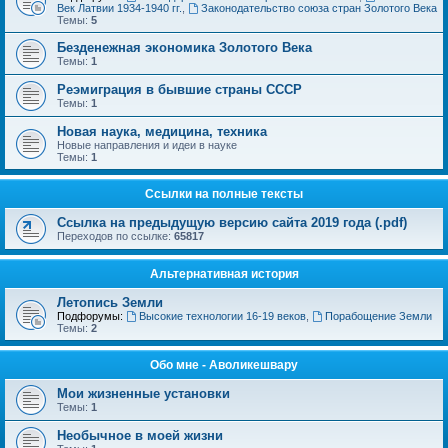
Век Латвии 1934-1940 гг.
,
Законодательство союза стран Золотого Века
Темы:
5
Безденежная экономика Золотого Века
Темы:
1
Реэмиграция в бывшие страны СССР
Темы:
1
Новая наука, медицина, техника
Новые направления и идеи в науке
Темы:
1
Ссылки на полные тексты
Ссылка на предыдущую версию сайта 2019 года (.pdf)
Переходов по ссылке:
65817
Альтернативная история
Летопись Земли
Подфорумы:
Высокие технологии 16-19 веков
,
Порабощение Земли
Темы:
2
Обо мне - Аволикешвару
Мои жизненные установки
Темы:
1
Необычное в моей жизни