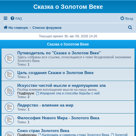
Сказка о Золотом Веке
FAQ
Вход
П
На главную
Список форумов
о
Текущее время: Вс авг 09, 2026 14:26
и
Сказка о Золотом Веке
с
Путеводитель по "Сказке о Золотом Веке"
к
Здесь собраны все ссылки, относящиеся к теме безденежной экономики
Золотого Века
Темы:
1
Цель создания Сказки о Золотом Веке
Темы:
1
Искусство чистой мысли и недопущение зла
Разбор влияния воплощения мысли на нашу жизнь.
Подфорум:
Иерархия зла и способы борьбы с ней
Темы:
2
Лидерство - влияние на мир
Темы:
1
Философия Нового Мира - Золотого Века
Темы:
1
Cоюз стран Золотого Века
Подфорумы:
Календарь и символы стран Золотого Века
,
Золотой