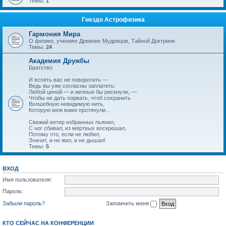
Темы:
1
Гнездо Астрофизика
Гармония Мира
О физике, учениях Древних Мудрецов, Тайной Доктрине
Темы:
24
Академия Дружбы
Братство
И вспять вас не поворотить —
Ведь вы уже согласны заплатить:
Любой ценой — и жизнью бы рискнули, —
Чтобы не дать порвать, чтоб сохранить
Волшебную невидимую нить,
Которую меж вами протянули...
Свежий ветер избранных пьянил,
С ног сбивал, из мёртвых воскрешал,
Потому что, если не любил,
Значит, и не жил, и не дышал!
Темы:
5
ВХОД
Имя пользователя:
Пароль:
Забыли пароль?
Запомнить меня
КТО СЕЙЧАС НА КОНФЕРЕНЦИИ