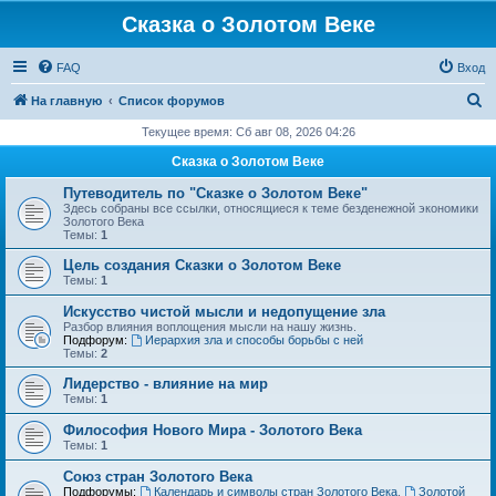
Сказка о Золотом Веке
FAQ
Вход
П
На главную
Список форумов
о
Текущее время: Сб авг 08, 2026 04:26
и
Сказка о Золотом Веке
с
Путеводитель по "Сказке о Золотом Веке"
к
Здесь собраны все ссылки, относящиеся к теме безденежной экономики
Золотого Века
Темы:
1
Цель создания Сказки о Золотом Веке
Темы:
1
Искусство чистой мысли и недопущение зла
Разбор влияния воплощения мысли на нашу жизнь.
Подфорум:
Иерархия зла и способы борьбы с ней
Темы:
2
Лидерство - влияние на мир
Темы:
1
Философия Нового Мира - Золотого Века
Темы:
1
Cоюз стран Золотого Века
Подфорумы:
Календарь и символы стран Золотого Века
,
Золотой