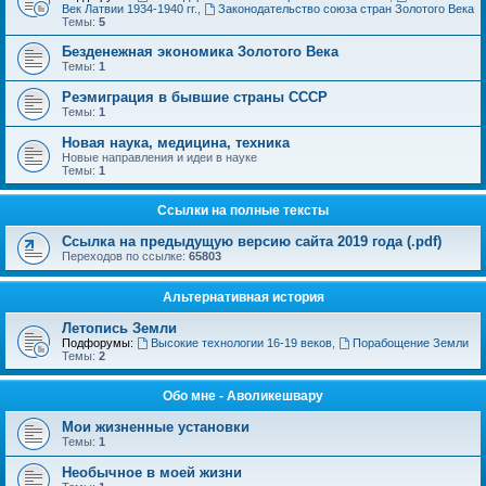
Век Латвии 1934-1940 гг.
,
Законодательство союза стран Золотого Века
Темы:
5
Безденежная экономика Золотого Века
Темы:
1
Реэмиграция в бывшие страны СССР
Темы:
1
Новая наука, медицина, техника
Новые направления и идеи в науке
Темы:
1
Ссылки на полные тексты
Ссылка на предыдущую версию сайта 2019 года (.pdf)
Переходов по ссылке:
65803
Альтернативная история
Летопись Земли
Подфорумы:
Высокие технологии 16-19 веков
,
Порабощение Земли
Темы:
2
Обо мне - Аволикешвару
Мои жизненные установки
Темы:
1
Необычное в моей жизни