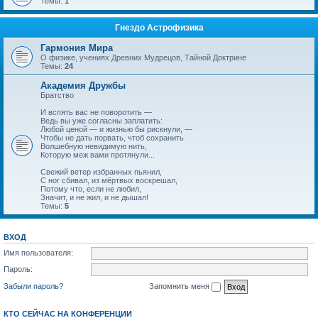
Темы:
1
Гнездо Астрофизика
Гармония Мира
О физике, учениях Древних Мудрецов, Тайной Доктрине
Темы:
24
Академия Дружбы
Братство
И вспять вас не поворотить —
Ведь вы уже согласны заплатить:
Любой ценой — и жизнью бы рискнули, —
Чтобы не дать порвать, чтоб сохранить
Волшебную невидимую нить,
Которую меж вами протянули...
Свежий ветер избранных пьянил,
С ног сбивал, из мёртвых воскрешал,
Потому что, если не любил,
Значит, и не жил, и не дышал!
Темы:
5
ВХОД
Имя пользователя:
Пароль:
Забыли пароль?
Запомнить меня
КТО СЕЙЧАС НА КОНФЕРЕНЦИИ