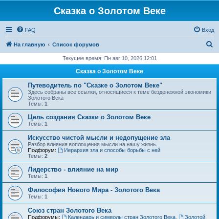
Сказка о Золотом Веке
FAQ
Вход
П
На главную
Список форумов
о
Текущее время: Пн авг 10, 2026 12:01
и
Сказка о Золотом Веке
с
Путеводитель по "Сказке о Золотом Веке"
к
Здесь собраны все ссылки, относящиеся к теме безденежной экономики
Золотого Века
Темы:
1
Цель создания Сказки о Золотом Веке
Темы:
1
Искусство чистой мысли и недопущение зла
Разбор влияния воплощения мысли на нашу жизнь.
Подфорум:
Иерархия зла и способы борьбы с ней
Темы:
2
Лидерство - влияние на мир
Темы:
1
Философия Нового Мира - Золотого Века
Темы:
1
Cоюз стран Золотого Века
Подфорумы:
Календарь и символы стран Золотого Века
,
Золотой