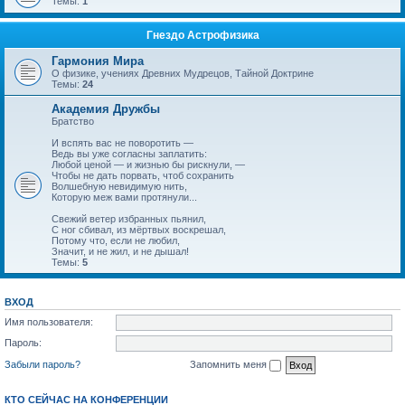
Темы:
1
Гнездо Астрофизика
Гармония Мира
О физике, учениях Древних Мудрецов, Тайной Доктрине
Темы:
24
Академия Дружбы
Братство
И вспять вас не поворотить —
Ведь вы уже согласны заплатить:
Любой ценой — и жизнью бы рискнули, —
Чтобы не дать порвать, чтоб сохранить
Волшебную невидимую нить,
Которую меж вами протянули...
Свежий ветер избранных пьянил,
С ног сбивал, из мёртвых воскрешал,
Потому что, если не любил,
Значит, и не жил, и не дышал!
Темы:
5
ВХОД
Имя пользователя:
Пароль:
Забыли пароль?
Запомнить меня
КТО СЕЙЧАС НА КОНФЕРЕНЦИИ