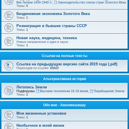
Век Латвии 1934-1940 гг.
,
Законодательство союза стран Золотого Века
Темы:
5
Безденежная экономика Золотого Века
Темы:
1
Реэмиграция в бывшие страны СССР
Темы:
1
Новая наука, медицина, техника
Новые направления и идеи в науке
Темы:
1
Ссылки на полные тексты
Ссылка на предыдущую версию сайта 2019 года (.pdf)
Переходов по ссылке:
65822
Альтернативная история
Летопись Земли
Подфорумы:
Высокие технологии 16-19 веков
,
Порабощение Земли
Темы:
2
Обо мне - Аволикешвару
Мои жизненные установки
Темы:
1
Необычное в моей жизни