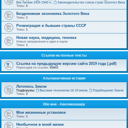
Век Латвии 1934-1940 гг.
,
Законодательство союза стран Золотого Века
Темы:
5
Безденежная экономика Золотого Века
Темы:
1
Реэмиграция в бывшие страны СССР
Темы:
1
Новая наука, медицина, техника
Новые направления и идеи в науке
Темы:
1
Ссылки на полные тексты
Ссылка на предыдущую версию сайта 2019 года (.pdf)
Переходов по ссылке:
65802
Альтернативная история
Летопись Земли
Подфорумы:
Высокие технологии 16-19 веков
,
Порабощение Земли
Темы:
2
Обо мне - Аволикешвару
Мои жизненные установки
Темы:
1
Необычное в моей жизни