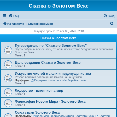
Сказка о Золотом Веке
FAQ
Вход
П
На главную
Список форумов
о
Текущее время: Сб авг 08, 2026 02:18
и
Сказка о Золотом Веке
с
Путеводитель по "Сказке о Золотом Веке"
к
Здесь собраны все ссылки, относящиеся к теме безденежной экономики
Золотого Века
Темы:
1
Цель создания Сказки о Золотом Веке
Темы:
1
Искусство чистой мысли и недопущение зла
Разбор влияния воплощения мысли на нашу жизнь.
Подфорум:
Иерархия зла и способы борьбы с ней
Темы:
2
Лидерство - влияние на мир
Темы:
1
Философия Нового Мира - Золотого Века
Темы:
1
Cоюз стран Золотого Века
Подфорумы:
Календарь и символы стран Золотого Века
,
Золотой