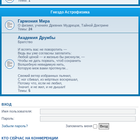
Темы:
1
Гнездо Астрофизика
Гармония Мира
О физике, учениях Древних Мудрецов, Тайной Доктрине
Темы:
24
Академия Дружбы
Братство
И вспять вас не поворотить —
Ведь вы уже согласны заплатить:
Любой ценой — и жизнью бы рискнули, —
Чтобы не дать порвать, чтоб сохранить
Волшебную невидимую нить,
Которую меж вами протянули...
Свежий ветер избранных пьянил,
С ног сбивал, из мёртвых воскрешал,
Потому что, если не любил,
Значит, и не жил, и не дышал!
Темы:
5
ВХОД
Имя пользователя:
Пароль:
Забыли пароль?
Запомнить меня
КТО СЕЙЧАС НА КОНФЕРЕНЦИИ