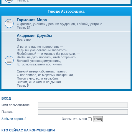
Темы:
1
Гнездо Астрофизика
Гармония Мира
О физике, учениях Древних Мудрецов, Тайной Доктрине
Темы:
24
Академия Дружбы
Братство
И вспять вас не поворотить —
Ведь вы уже согласны заплатить:
Любой ценой — и жизнью бы рискнули, —
Чтобы не дать порвать, чтоб сохранить
Волшебную невидимую нить,
Которую меж вами протянули...
Свежий ветер избранных пьянил,
С ног сбивал, из мёртвых воскрешал,
Потому что, если не любил,
Значит, и не жил, и не дышал!
Темы:
5
ВХОД
Имя пользователя:
Пароль:
Забыли пароль?
Запомнить меня
КТО СЕЙЧАС НА КОНФЕРЕНЦИИ