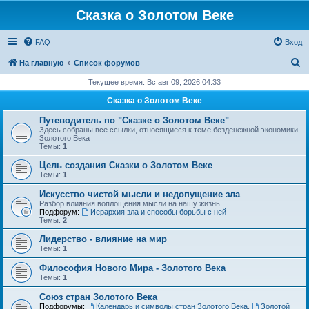
Сказка о Золотом Веке
FAQ
Вход
П
На главную
Список форумов
о
Текущее время: Вс авг 09, 2026 04:33
и
Сказка о Золотом Веке
с
Путеводитель по "Сказке о Золотом Веке"
к
Здесь собраны все ссылки, относящиеся к теме безденежной экономики
Золотого Века
Темы:
1
Цель создания Сказки о Золотом Веке
Темы:
1
Искусство чистой мысли и недопущение зла
Разбор влияния воплощения мысли на нашу жизнь.
Подфорум:
Иерархия зла и способы борьбы с ней
Темы:
2
Лидерство - влияние на мир
Темы:
1
Философия Нового Мира - Золотого Века
Темы:
1
Cоюз стран Золотого Века
Подфорумы:
Календарь и символы стран Золотого Века
,
Золотой