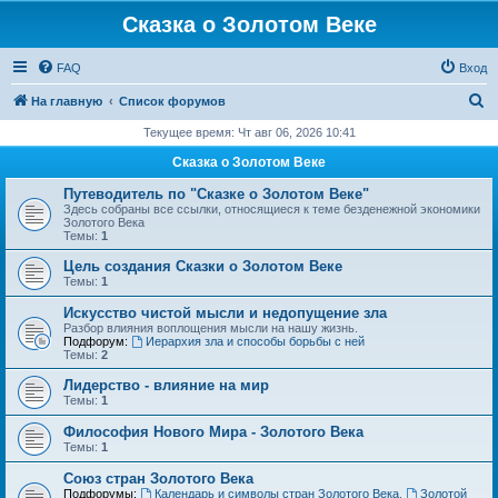
Сказка о Золотом Веке
FAQ
Вход
П
На главную
Список форумов
о
Текущее время: Чт авг 06, 2026 10:41
и
Сказка о Золотом Веке
с
Путеводитель по "Сказке о Золотом Веке"
к
Здесь собраны все ссылки, относящиеся к теме безденежной экономики
Золотого Века
Темы:
1
Цель создания Сказки о Золотом Веке
Темы:
1
Искусство чистой мысли и недопущение зла
Разбор влияния воплощения мысли на нашу жизнь.
Подфорум:
Иерархия зла и способы борьбы с ней
Темы:
2
Лидерство - влияние на мир
Темы:
1
Философия Нового Мира - Золотого Века
Темы:
1
Cоюз стран Золотого Века
Подфорумы:
Календарь и символы стран Золотого Века
,
Золотой