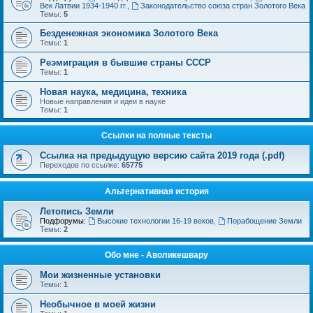
Век Латвии 1934-1940 гг.
,
Законодательство союза стран Золотого Века
Темы:
5
Безденежная экономика Золотого Века
Темы:
1
Реэмиграция в бывшие страны СССР
Темы:
1
Новая наука, медицина, техника
Новые направления и идеи в науке
Темы:
1
Ссылки на полные тексты
Ссылка на предыдущую версию сайта 2019 года (.pdf)
Переходов по ссылке:
65775
Альтернативная история
Летопись Земли
Подфорумы:
Высокие технологии 16-19 веков
,
Порабощение Земли
Темы:
2
Обо мне - Аволикешвару
Мои жизненные установки
Темы:
1
Необычное в моей жизни