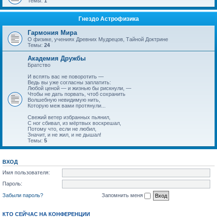
Темы:
1
Гнездо Астрофизика
Гармония Мира
О физике, учениях Древних Мудрецов, Тайной Доктрине
Темы:
24
Академия Дружбы
Братство
И вспять вас не поворотить —
Ведь вы уже согласны заплатить:
Любой ценой — и жизнью бы рискнули, —
Чтобы не дать порвать, чтоб сохранить
Волшебную невидимую нить,
Которую меж вами протянули...
Свежий ветер избранных пьянил,
С ног сбивал, из мёртвых воскрешал,
Потому что, если не любил,
Значит, и не жил, и не дышал!
Темы:
5
ВХОД
Имя пользователя:
Пароль:
Забыли пароль?
Запомнить меня
КТО СЕЙЧАС НА КОНФЕРЕНЦИИ