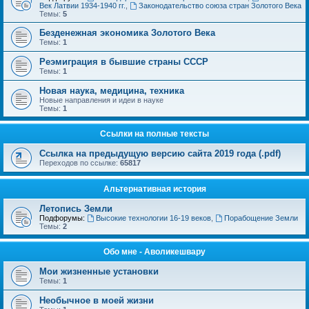
Век Латвии 1934-1940 гг.
,
Законодательство союза стран Золотого Века
Темы:
5
Безденежная экономика Золотого Века
Темы:
1
Реэмиграция в бывшие страны СССР
Темы:
1
Новая наука, медицина, техника
Новые направления и идеи в науке
Темы:
1
Ссылки на полные тексты
Ссылка на предыдущую версию сайта 2019 года (.pdf)
Переходов по ссылке:
65817
Альтернативная история
Летопись Земли
Подфорумы:
Высокие технологии 16-19 веков
,
Порабощение Земли
Темы:
2
Обо мне - Аволикешвару
Мои жизненные установки
Темы:
1
Необычное в моей жизни