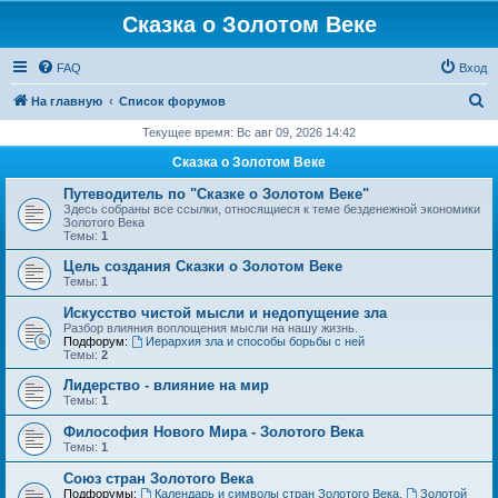
Сказка о Золотом Веке
FAQ
Вход
П
На главную
Список форумов
о
Текущее время: Вс авг 09, 2026 14:42
и
Сказка о Золотом Веке
с
Путеводитель по "Сказке о Золотом Веке"
к
Здесь собраны все ссылки, относящиеся к теме безденежной экономики
Золотого Века
Темы:
1
Цель создания Сказки о Золотом Веке
Темы:
1
Искусство чистой мысли и недопущение зла
Разбор влияния воплощения мысли на нашу жизнь.
Подфорум:
Иерархия зла и способы борьбы с ней
Темы:
2
Лидерство - влияние на мир
Темы:
1
Философия Нового Мира - Золотого Века
Темы:
1
Cоюз стран Золотого Века
Подфорумы:
Календарь и символы стран Золотого Века
,
Золотой