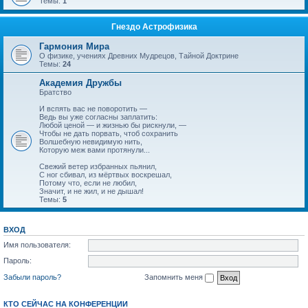
Темы:
1
Гнездо Астрофизика
Гармония Мира
О физике, учениях Древних Мудрецов, Тайной Доктрине
Темы:
24
Академия Дружбы
Братство
И вспять вас не поворотить —
Ведь вы уже согласны заплатить:
Любой ценой — и жизнью бы рискнули, —
Чтобы не дать порвать, чтоб сохранить
Волшебную невидимую нить,
Которую меж вами протянули...
Свежий ветер избранных пьянил,
С ног сбивал, из мёртвых воскрешал,
Потому что, если не любил,
Значит, и не жил, и не дышал!
Темы:
5
ВХОД
Имя пользователя:
Пароль:
Забыли пароль?
Запомнить меня
КТО СЕЙЧАС НА КОНФЕРЕНЦИИ