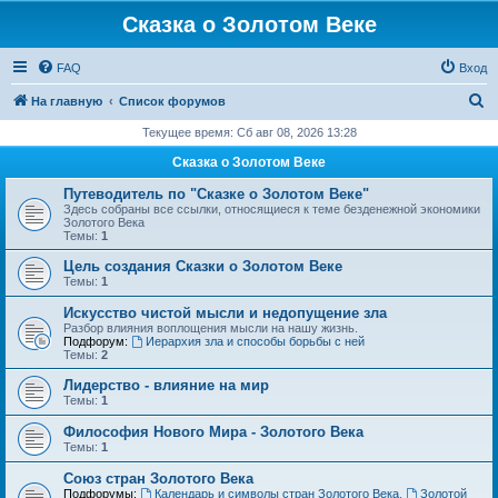
Сказка о Золотом Веке
FAQ
Вход
П
На главную
Список форумов
о
Текущее время: Сб авг 08, 2026 13:28
и
Сказка о Золотом Веке
с
Путеводитель по "Сказке о Золотом Веке"
к
Здесь собраны все ссылки, относящиеся к теме безденежной экономики
Золотого Века
Темы:
1
Цель создания Сказки о Золотом Веке
Темы:
1
Искусство чистой мысли и недопущение зла
Разбор влияния воплощения мысли на нашу жизнь.
Подфорум:
Иерархия зла и способы борьбы с ней
Темы:
2
Лидерство - влияние на мир
Темы:
1
Философия Нового Мира - Золотого Века
Темы:
1
Cоюз стран Золотого Века
Подфорумы:
Календарь и символы стран Золотого Века
,
Золотой