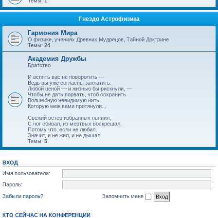
Темы:
1
Гнездо Астрофизика
Гармония Мира
О физике, учениях Древних Мудрецов, Тайной Доктрине
Темы:
24
Академия Дружбы
Братство
И вспять вас не поворотить —
Ведь вы уже согласны заплатить:
Любой ценой — и жизнью бы рискнули, —
Чтобы не дать порвать, чтоб сохранить
Волшебную невидимую нить,
Которую меж вами протянули...
Свежий ветер избранных пьянил,
С ног сбивал, из мёртвых воскрешал,
Потому что, если не любил,
Значит, и не жил, и не дышал!
Темы:
5
ВХОД
Имя пользователя:
Пароль:
Забыли пароль?
Запомнить меня
КТО СЕЙЧАС НА КОНФЕРЕНЦИИ