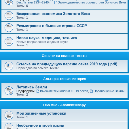
Век Латвии 1934-1940 гг.
,
Законодательство союза стран Золотого Века
Темы:
5
Безденежная экономика Золотого Века
Темы:
1
Реэмиграция в бывшие страны СССР
Темы:
1
Новая наука, медицина, техника
Новые направления и идеи в науке
Темы:
1
Ссылки на полные тексты
Ссылка на предыдущую версию сайта 2019 года (.pdf)
Переходов по ссылке:
65807
Альтернативная история
Летопись Земли
Подфорумы:
Высокие технологии 16-19 веков
,
Порабощение Земли
Темы:
2
Обо мне - Аволикешвару
Мои жизненные установки
Темы:
1
Необычное в моей жизни