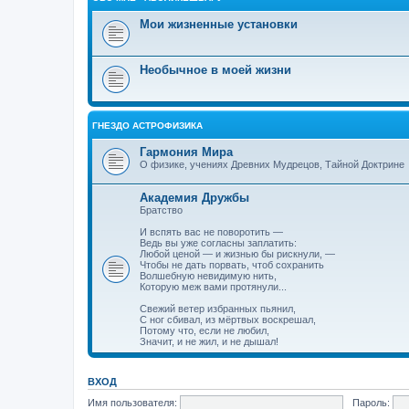
Мои жизненные установки
Необычное в моей жизни
ГНЕЗДО АСТРОФИЗИКА
Гармония Мира
О физике, учениях Древних Мудрецов, Тайной Доктрине
Академия Дружбы
Братство
И вспять вас не поворотить —
Ведь вы уже согласны заплатить:
Любой ценой — и жизнью бы рискнули, —
Чтобы не дать порвать, чтоб сохранить
Волшебную невидимую нить,
Которую меж вами протянули...
Свежий ветер избранных пьянил,
С ног сбивал, из мёртвых воскрешал,
Потому что, если не любил,
Значит, и не жил, и не дышал!
ВХОД
Имя пользователя:
Пароль: