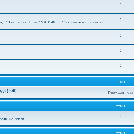
Т
1
м
е
ы
Т
5
м
ка
,
Золотой Век Латвии 1934-1940 гг.
,
Законодательство союза
е
ы
м
Т
1
ы
е
Т
1
м
е
ы
Т
1
м
е
ы
м
ТЕМЫ
ы
а (.pdf)
Переходов по сс
ТЕМЫ
Т
2
бощение Земли
е
м
ТЕМЫ