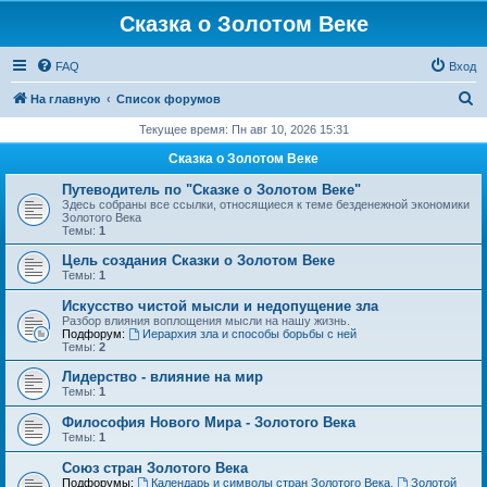
Сказка о Золотом Веке
FAQ
Вход
П
На главную
Список форумов
о
Текущее время: Пн авг 10, 2026 15:31
и
Сказка о Золотом Веке
с
Путеводитель по "Сказке о Золотом Веке"
к
Здесь собраны все ссылки, относящиеся к теме безденежной экономики
Золотого Века
Темы:
1
Цель создания Сказки о Золотом Веке
Темы:
1
Искусство чистой мысли и недопущение зла
Разбор влияния воплощения мысли на нашу жизнь.
Подфорум:
Иерархия зла и способы борьбы с ней
Темы:
2
Лидерство - влияние на мир
Темы:
1
Философия Нового Мира - Золотого Века
Темы:
1
Cоюз стран Золотого Века
Подфорумы:
Календарь и символы стран Золотого Века
,
Золотой