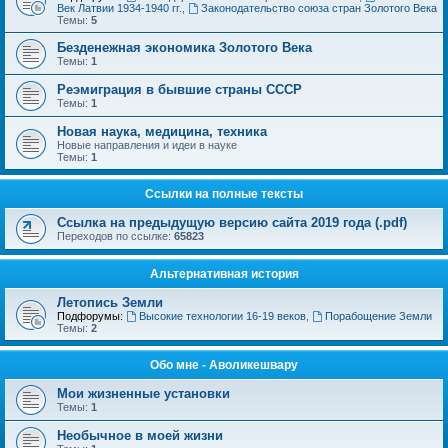
Век Латвии 1934-1940 гг.
,
Законодательство союза стран Золотого Века
Темы:
5
Безденежная экономика Золотого Века
Темы:
1
Реэмиграция в бывшие страны СССР
Темы:
1
Новая наука, медицина, техника
Новые направления и идеи в науке
Темы:
1
Ссылки на полные тексты
Ссылка на предыдущую версию сайта 2019 года (.pdf)
Переходов по ссылке:
65823
Альтернативная история
Летопись Земли
Подфорумы:
Высокие технологии 16-19 веков
,
Порабощение Земли
Темы:
2
Обо мне - Аволикешвару
Мои жизненные установки
Темы:
1
Необычное в моей жизни