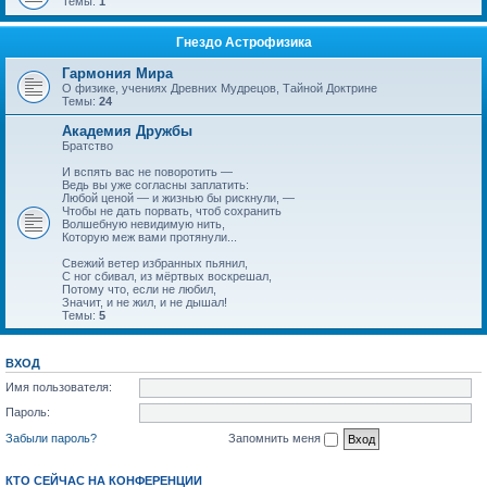
Темы:
1
Гнездо Астрофизика
Гармония Мира
О физике, учениях Древних Мудрецов, Тайной Доктрине
Темы:
24
Академия Дружбы
Братство
И вспять вас не поворотить —
Ведь вы уже согласны заплатить:
Любой ценой — и жизнью бы рискнули, —
Чтобы не дать порвать, чтоб сохранить
Волшебную невидимую нить,
Которую меж вами протянули...
Свежий ветер избранных пьянил,
С ног сбивал, из мёртвых воскрешал,
Потому что, если не любил,
Значит, и не жил, и не дышал!
Темы:
5
ВХОД
Имя пользователя:
Пароль:
Забыли пароль?
Запомнить меня
КТО СЕЙЧАС НА КОНФЕРЕНЦИИ