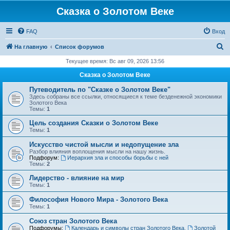
Сказка о Золотом Веке
FAQ
Вход
П
На главную
Список форумов
о
Текущее время: Вс авг 09, 2026 13:56
и
Сказка о Золотом Веке
с
Путеводитель по "Сказке о Золотом Веке"
к
Здесь собраны все ссылки, относящиеся к теме безденежной экономики
Золотого Века
Темы:
1
Цель создания Сказки о Золотом Веке
Темы:
1
Искусство чистой мысли и недопущение зла
Разбор влияния воплощения мысли на нашу жизнь.
Подфорум:
Иерархия зла и способы борьбы с ней
Темы:
2
Лидерство - влияние на мир
Темы:
1
Философия Нового Мира - Золотого Века
Темы:
1
Cоюз стран Золотого Века
Подфорумы:
Календарь и символы стран Золотого Века
,
Золотой