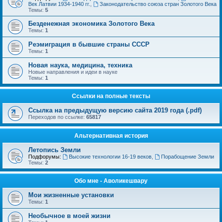
Век Латвии 1934-1940 гг.
,
Законодательство союза стран Золотого Века
Темы:
5
Безденежная экономика Золотого Века
Темы:
1
Реэмиграция в бывшие страны СССР
Темы:
1
Новая наука, медицина, техника
Новые направления и идеи в науке
Темы:
1
Ссылки на полные тексты
Ссылка на предыдущую версию сайта 2019 года (.pdf)
Переходов по ссылке:
65817
Альтернативная история
Летопись Земли
Подфорумы:
Высокие технологии 16-19 веков
,
Порабощение Земли
Темы:
2
Обо мне - Аволикешвару
Мои жизненные установки
Темы:
1
Необычное в моей жизни