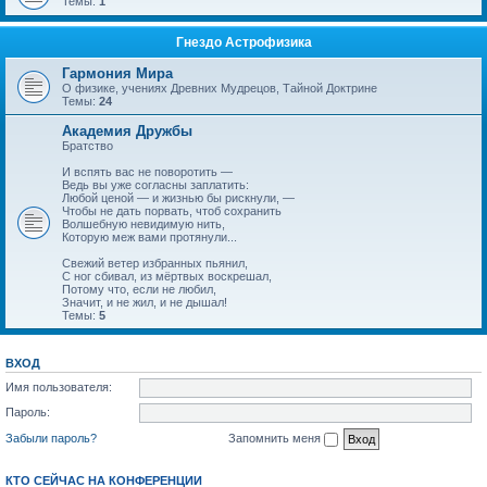
Темы:
1
Гнездо Астрофизика
Гармония Мира
О физике, учениях Древних Мудрецов, Тайной Доктрине
Темы:
24
Академия Дружбы
Братство
И вспять вас не поворотить —
Ведь вы уже согласны заплатить:
Любой ценой — и жизнью бы рискнули, —
Чтобы не дать порвать, чтоб сохранить
Волшебную невидимую нить,
Которую меж вами протянули...
Свежий ветер избранных пьянил,
С ног сбивал, из мёртвых воскрешал,
Потому что, если не любил,
Значит, и не жил, и не дышал!
Темы:
5
ВХОД
Имя пользователя:
Пароль:
Забыли пароль?
Запомнить меня
КТО СЕЙЧАС НА КОНФЕРЕНЦИИ