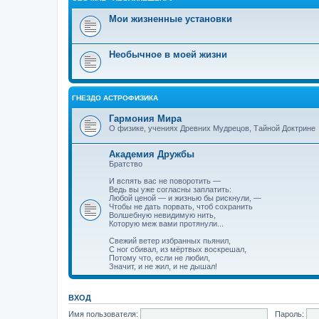
Мои жизненные установки
Необычное в моей жизни
ГНЕЗДО АСТРОФИЗИКА
Гармония Мира
О физике, учениях Древних Мудрецов, Тайной Доктрине
Академия Дружбы
Братство
И вспять вас не поворотить —
Ведь вы уже согласны заплатить:
Любой ценой — и жизнью бы рискнули, —
Чтобы не дать порвать, чтоб сохранить
Волшебную невидимую нить,
Которую меж вами протянули...
Свежий ветер избранных пьянил,
С ног сбивал, из мёртвых воскрешал,
Потому что, если не любил,
Значит, и не жил, и не дышал!
ВХОД
Имя пользователя:
Пароль: