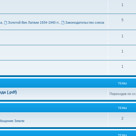
Т
1
м
е
ы
Т
5
м
ка
,
Золотой Век Латвии 1934-1940 гг.
,
Законодательство союза
е
ы
м
Т
1
ы
е
Т
1
м
е
ы
Т
1
м
е
ы
м
ТЕМЫ
ы
а (.pdf)
Переходов по сс
ТЕМЫ
Т
2
бощение Земли
е
м
ТЕМЫ