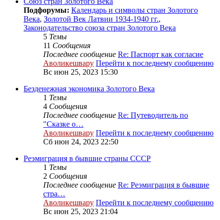
Cоюз стран Золотого Века
Подфорумы:
Календарь и символы стран Золотого
Века
,
Золотой Век Латвии 1934-1940 гг.
,
Законодательство союза стран Золотого Века
5
Темы
11
Сообщения
Последнее сообщение
Re: Паспорт как согласие
Аволикешвару
Перейти к последнему сообщению
Вс июн 25, 2023 15:30
Безденежная экономика Золотого Века
1
Темы
4
Сообщения
Последнее сообщение
Re: Путеводитель по
"Сказке о…
Аволикешвару
Перейти к последнему сообщению
Сб июн 24, 2023 22:50
Реэмиграция в бывшие страны СССР
1
Темы
2
Сообщения
Последнее сообщение
Re: Реэмиграция в бывшие
стра…
Аволикешвару
Перейти к последнему сообщению
Вс июн 25, 2023 21:04