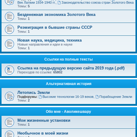
Век Латвии 1934-1940 гг.
,
Законодательство союза стран Золотого Века
Темы:
5
Безденежная экономика Золотого Века
Темы:
1
Реэмиграция в бывшие страны СССР
Темы:
1
Новая наука, медицина, техника
Новые направления и идеи в науке
Темы:
1
Ссылки на полные тексты
Ссылка на предыдущую версию сайта 2019 года (.pdf)
Переходов по ссылке:
65802
Альтернативная история
Летопись Земли
Подфорумы:
Высокие технологии 16-19 веков
,
Порабощение Земли
Темы:
2
Обо мне - Аволикешвару
Мои жизненные установки
Темы:
1
Необычное в моей жизни