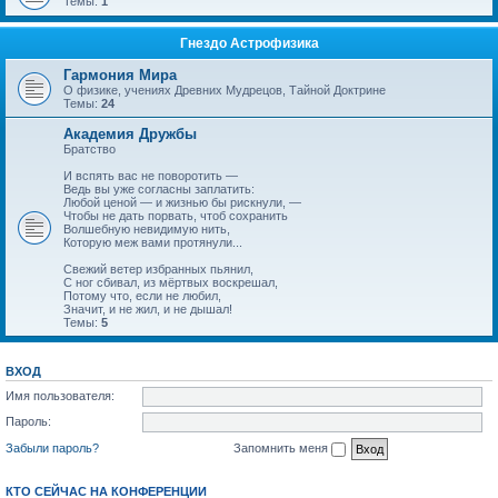
Темы:
1
Гнездо Астрофизика
Гармония Мира
О физике, учениях Древних Мудрецов, Тайной Доктрине
Темы:
24
Академия Дружбы
Братство
И вспять вас не поворотить —
Ведь вы уже согласны заплатить:
Любой ценой — и жизнью бы рискнули, —
Чтобы не дать порвать, чтоб сохранить
Волшебную невидимую нить,
Которую меж вами протянули...
Свежий ветер избранных пьянил,
С ног сбивал, из мёртвых воскрешал,
Потому что, если не любил,
Значит, и не жил, и не дышал!
Темы:
5
ВХОД
Имя пользователя:
Пароль:
Забыли пароль?
Запомнить меня
КТО СЕЙЧАС НА КОНФЕРЕНЦИИ