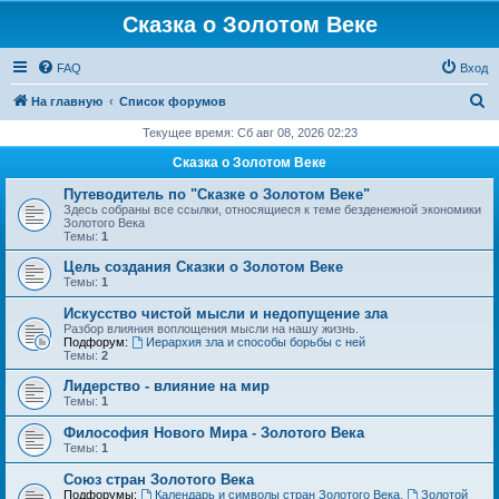
Сказка о Золотом Веке
FAQ
Вход
П
На главную
Список форумов
о
Текущее время: Сб авг 08, 2026 02:23
и
Сказка о Золотом Веке
с
Путеводитель по "Сказке о Золотом Веке"
к
Здесь собраны все ссылки, относящиеся к теме безденежной экономики
Золотого Века
Темы:
1
Цель создания Сказки о Золотом Веке
Темы:
1
Искусство чистой мысли и недопущение зла
Разбор влияния воплощения мысли на нашу жизнь.
Подфорум:
Иерархия зла и способы борьбы с ней
Темы:
2
Лидерство - влияние на мир
Темы:
1
Философия Нового Мира - Золотого Века
Темы:
1
Cоюз стран Золотого Века
Подфорумы:
Календарь и символы стран Золотого Века
,
Золотой