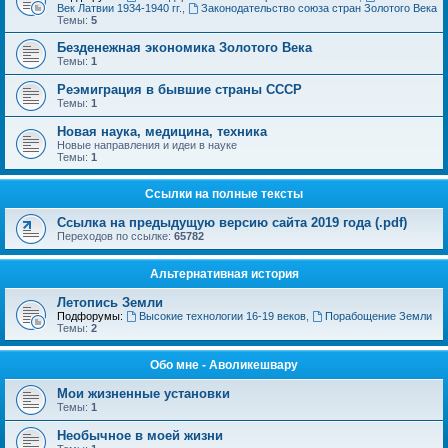
Век Латвии 1934-1940 гг.
,
Законодательство союза стран Золотого Века
Темы:
5
Безденежная экономика Золотого Века
Темы:
1
Реэмиграция в бывшие страны СССР
Темы:
1
Новая наука, медицина, техника
Новые направления и идеи в науке
Темы:
1
Ссылки на полные тексты
Ссылка на предыдущую версию сайта 2019 года (.pdf)
Переходов по ссылке:
65782
Альтернативная история
Летопись Земли
Подфорумы:
Высокие технологии 16-19 веков
,
Порабощение Земли
Темы:
2
Обо мне - Аволикешвару
Мои жизненные установки
Темы:
1
Необычное в моей жизни