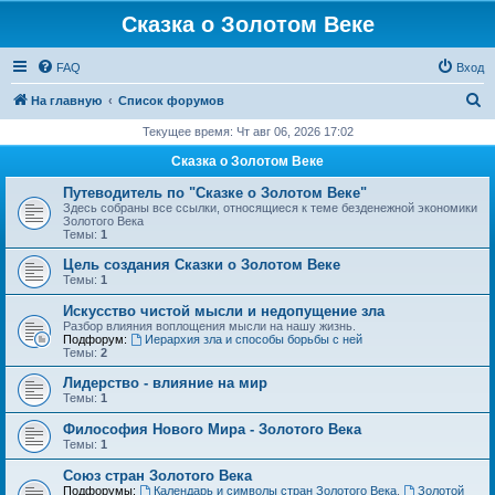
Сказка о Золотом Веке
FAQ
Вход
П
На главную
Список форумов
о
Текущее время: Чт авг 06, 2026 17:02
и
Сказка о Золотом Веке
с
Путеводитель по "Сказке о Золотом Веке"
к
Здесь собраны все ссылки, относящиеся к теме безденежной экономики
Золотого Века
Темы:
1
Цель создания Сказки о Золотом Веке
Темы:
1
Искусство чистой мысли и недопущение зла
Разбор влияния воплощения мысли на нашу жизнь.
Подфорум:
Иерархия зла и способы борьбы с ней
Темы:
2
Лидерство - влияние на мир
Темы:
1
Философия Нового Мира - Золотого Века
Темы:
1
Cоюз стран Золотого Века
Подфорумы:
Календарь и символы стран Золотого Века
,
Золотой