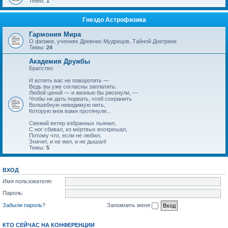
Темы:
1
Гнездо Астрофизика
Гармония Мира
О физике, учениях Древних Мудрецов, Тайной Доктрине
Темы:
24
Академия Дружбы
Братство
И вспять вас не поворотить —
Ведь вы уже согласны заплатить:
Любой ценой — и жизнью бы рискнули, —
Чтобы не дать порвать, чтоб сохранить
Волшебную невидимую нить,
Которую меж вами протянули...
Свежий ветер избранных пьянил,
С ног сбивал, из мёртвых воскрешал,
Потому что, если не любил,
Значит, и не жил, и не дышал!
Темы:
5
ВХОД
Имя пользователя:
Пароль:
Забыли пароль?
Запомнить меня
КТО СЕЙЧАС НА КОНФЕРЕНЦИИ