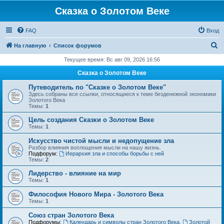
Сказка о Золотом Веке
FAQ
Вход
П
На главную
Список форумов
о
Текущее время: Вс авг 09, 2026 16:56
и
Сказка о Золотом Веке
с
Путеводитель по "Сказке о Золотом Веке"
к
Здесь собраны все ссылки, относящиеся к теме безденежной экономики
Золотого Века
Темы:
1
Цель создания Сказки о Золотом Веке
Темы:
1
Искусство чистой мысли и недопущение зла
Разбор влияния воплощения мысли на нашу жизнь.
Подфорум:
Иерархия зла и способы борьбы с ней
Темы:
2
Лидерство - влияние на мир
Темы:
1
Философия Нового Мира - Золотого Века
Темы:
1
Cоюз стран Золотого Века
Подфорумы:
Календарь и символы стран Золотого Века
,
Золотой