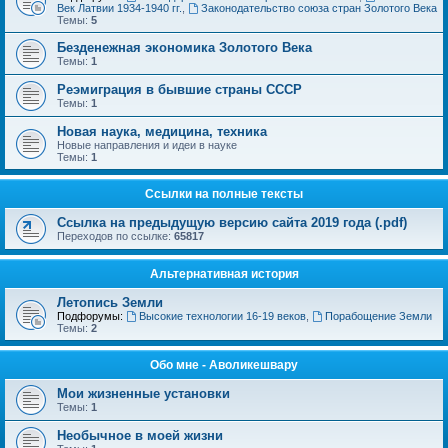
Век Латвии 1934-1940 гг.
,
Законодательство союза стран Золотого Века
Темы:
5
Безденежная экономика Золотого Века
Темы:
1
Реэмиграция в бывшие страны СССР
Темы:
1
Новая наука, медицина, техника
Новые направления и идеи в науке
Темы:
1
Ссылки на полные тексты
Ссылка на предыдущую версию сайта 2019 года (.pdf)
Переходов по ссылке:
65817
Альтернативная история
Летопись Земли
Подфорумы:
Высокие технологии 16-19 веков
,
Порабощение Земли
Темы:
2
Обо мне - Аволикешвару
Мои жизненные установки
Темы:
1
Необычное в моей жизни