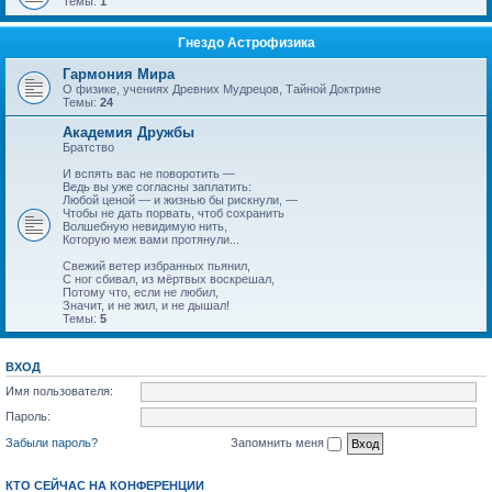
Темы:
1
Гнездо Астрофизика
Гармония Мира
О физике, учениях Древних Мудрецов, Тайной Доктрине
Темы:
24
Академия Дружбы
Братство
И вспять вас не поворотить —
Ведь вы уже согласны заплатить:
Любой ценой — и жизнью бы рискнули, —
Чтобы не дать порвать, чтоб сохранить
Волшебную невидимую нить,
Которую меж вами протянули...
Свежий ветер избранных пьянил,
С ног сбивал, из мёртвых воскрешал,
Потому что, если не любил,
Значит, и не жил, и не дышал!
Темы:
5
ВХОД
Имя пользователя:
Пароль:
Забыли пароль?
Запомнить меня
КТО СЕЙЧАС НА КОНФЕРЕНЦИИ