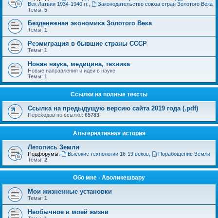
Век Латвии 1934-1940 гг.
,
Законодательство союза стран Золотого Века
Темы:
5
Безденежная экономика Золотого Века
Темы:
1
Реэмиграция в бывшие страны СССР
Темы:
1
Новая наука, медицина, техника
Новые направления и идеи в науке
Темы:
1
Ссылки на полные тексты
Ссылка на предыдущую версию сайта 2019 года (.pdf)
Переходов по ссылке:
65783
Альтернативная история
Летопись Земли
Подфорумы:
Высокие технологии 16-19 веков
,
Порабощение Земли
Темы:
2
Обо мне - Аволикешвару
Мои жизненные установки
Темы:
1
Необычное в моей жизни