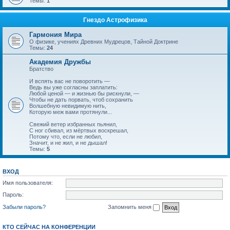
Темы:
1
Гнездо Астрофизика
Гармония Мира
О физике, учениях Древних Мудрецов, Тайной Доктрине
Темы:
24
Академия Дружбы
Братство
И вспять вас не поворотить —
Ведь вы уже согласны заплатить:
Любой ценой — и жизнью бы рискнули, —
Чтобы не дать порвать, чтоб сохранить
Волшебную невидимую нить,
Которую меж вами протянули...
Свежий ветер избранных пьянил,
С ног сбивал, из мёртвых воскрешал,
Потому что, если не любил,
Значит, и не жил, и не дышал!
Темы:
5
ВХОД
Имя пользователя:
Пароль:
Забыли пароль?
Запомнить меня
КТО СЕЙЧАС НА КОНФЕРЕНЦИИ