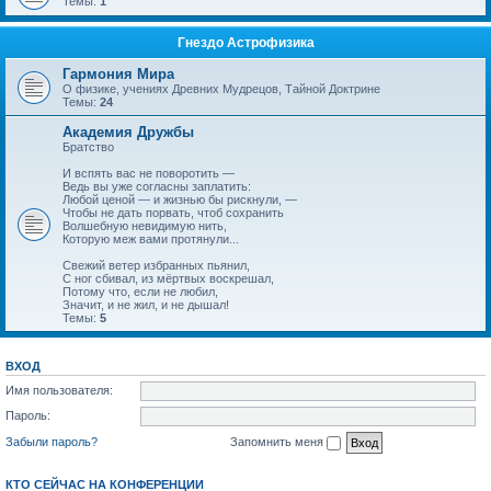
Темы:
1
Гнездо Астрофизика
Гармония Мира
О физике, учениях Древних Мудрецов, Тайной Доктрине
Темы:
24
Академия Дружбы
Братство
И вспять вас не поворотить —
Ведь вы уже согласны заплатить:
Любой ценой — и жизнью бы рискнули, —
Чтобы не дать порвать, чтоб сохранить
Волшебную невидимую нить,
Которую меж вами протянули...
Свежий ветер избранных пьянил,
С ног сбивал, из мёртвых воскрешал,
Потому что, если не любил,
Значит, и не жил, и не дышал!
Темы:
5
ВХОД
Имя пользователя:
Пароль:
Забыли пароль?
Запомнить меня
КТО СЕЙЧАС НА КОНФЕРЕНЦИИ