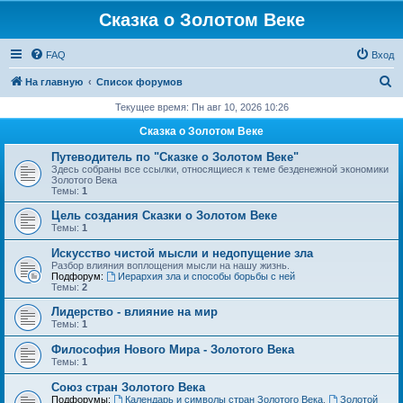
Сказка о Золотом Веке
FAQ
Вход
П
На главную
Список форумов
о
Текущее время: Пн авг 10, 2026 10:26
и
Сказка о Золотом Веке
с
Путеводитель по "Сказке о Золотом Веке"
к
Здесь собраны все ссылки, относящиеся к теме безденежной экономики
Золотого Века
Темы:
1
Цель создания Сказки о Золотом Веке
Темы:
1
Искусство чистой мысли и недопущение зла
Разбор влияния воплощения мысли на нашу жизнь.
Подфорум:
Иерархия зла и способы борьбы с ней
Темы:
2
Лидерство - влияние на мир
Темы:
1
Философия Нового Мира - Золотого Века
Темы:
1
Cоюз стран Золотого Века
Подфорумы:
Календарь и символы стран Золотого Века
,
Золотой