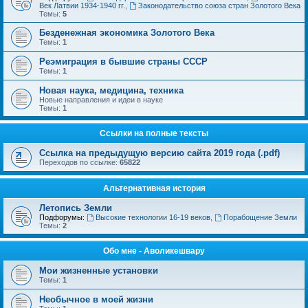
Век Латвии 1934-1940 гг.
,
Законодательство союза стран Золотого Века
Темы:
5
Безденежная экономика Золотого Века
Темы:
1
Реэмиграция в бывшие страны СССР
Темы:
1
Новая наука, медицина, техника
Новые направления и идеи в науке
Темы:
1
Ссылки на полные тексты
Ссылка на предыдущую версию сайта 2019 года (.pdf)
Переходов по ссылке:
65822
Альтернативная история
Летопись Земли
Подфорумы:
Высокие технологии 16-19 веков
,
Порабощение Земли
Темы:
2
Обо мне - Аволикешвару
Мои жизненные установки
Темы:
1
Необычное в моей жизни