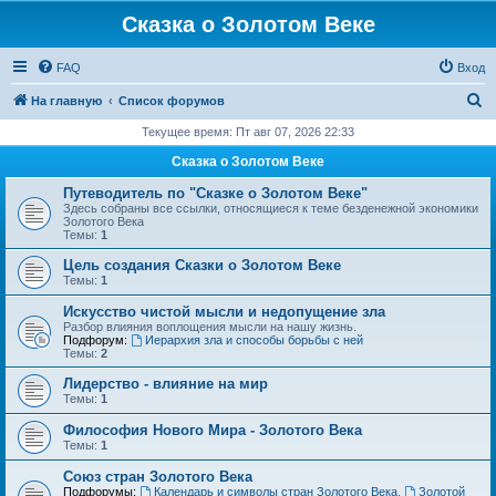
Сказка о Золотом Веке
FAQ
Вход
П
На главную
Список форумов
о
Текущее время: Пт авг 07, 2026 22:33
и
Сказка о Золотом Веке
с
Путеводитель по "Сказке о Золотом Веке"
к
Здесь собраны все ссылки, относящиеся к теме безденежной экономики
Золотого Века
Темы:
1
Цель создания Сказки о Золотом Веке
Темы:
1
Искусство чистой мысли и недопущение зла
Разбор влияния воплощения мысли на нашу жизнь.
Подфорум:
Иерархия зла и способы борьбы с ней
Темы:
2
Лидерство - влияние на мир
Темы:
1
Философия Нового Мира - Золотого Века
Темы:
1
Cоюз стран Золотого Века
Подфорумы:
Календарь и символы стран Золотого Века
,
Золотой