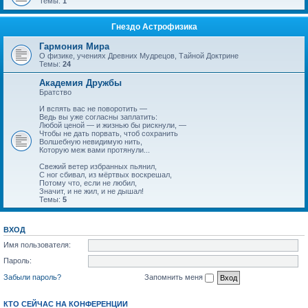
Темы:
1
Гнездо Астрофизика
Гармония Мира
О физике, учениях Древних Мудрецов, Тайной Доктрине
Темы:
24
Академия Дружбы
Братство
И вспять вас не поворотить —
Ведь вы уже согласны заплатить:
Любой ценой — и жизнью бы рискнули, —
Чтобы не дать порвать, чтоб сохранить
Волшебную невидимую нить,
Которую меж вами протянули...
Свежий ветер избранных пьянил,
С ног сбивал, из мёртвых воскрешал,
Потому что, если не любил,
Значит, и не жил, и не дышал!
Темы:
5
ВХОД
Имя пользователя:
Пароль:
Забыли пароль?
Запомнить меня
КТО СЕЙЧАС НА КОНФЕРЕНЦИИ