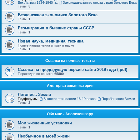
Век Латвии 1934-1940 гг.
,
Законодательство союза стран Золотого Века
Темы:
5
Безденежная экономика Золотого Века
Темы:
1
Реэмиграция в бывшие страны СССР
Темы:
1
Новая наука, медицина, техника
Новые направления и идеи в науке
Темы:
1
Ссылки на полные тексты
Ссылка на предыдущую версию сайта 2019 года (.pdf)
Переходов по ссылке:
65800
Альтернативная история
Летопись Земли
Подфорумы:
Высокие технологии 16-19 веков
,
Порабощение Земли
Темы:
2
Обо мне - Аволикешвару
Мои жизненные установки
Темы:
1
Необычное в моей жизни