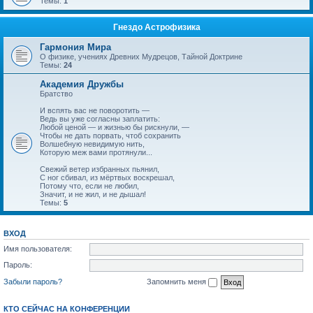
Темы:
1
Гнездо Астрофизика
Гармония Мира
О физике, учениях Древних Мудрецов, Тайной Доктрине
Темы:
24
Академия Дружбы
Братство
И вспять вас не поворотить —
Ведь вы уже согласны заплатить:
Любой ценой — и жизнью бы рискнули, —
Чтобы не дать порвать, чтоб сохранить
Волшебную невидимую нить,
Которую меж вами протянули...
Свежий ветер избранных пьянил,
С ног сбивал, из мёртвых воскрешал,
Потому что, если не любил,
Значит, и не жил, и не дышал!
Темы:
5
ВХОД
Имя пользователя:
Пароль:
Забыли пароль?
Запомнить меня
КТО СЕЙЧАС НА КОНФЕРЕНЦИИ