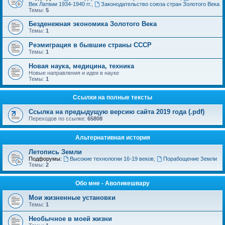
Век Латвии 1934-1940 гг.
,
Законодательство союза стран Золотого Века
Темы:
5
Безденежная экономика Золотого Века
Темы:
1
Реэмиграция в бывшие страны СССР
Темы:
1
Новая наука, медицина, техника
Новые направления и идеи в науке
Темы:
1
Ссылки на полные тексты
Ссылка на предыдущую версию сайта 2019 года (.pdf)
Переходов по ссылке:
65808
Альтернативная история
Летопись Земли
Подфорумы:
Высокие технологии 16-19 веков
,
Порабощение Земли
Темы:
2
Обо мне - Аволикешвару
Мои жизненные установки
Темы:
1
Необычное в моей жизни