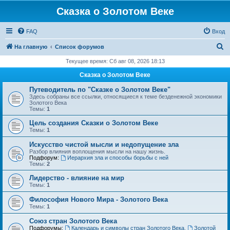
Сказка о Золотом Веке
FAQ
Вход
П
На главную
Список форумов
о
Текущее время: Сб авг 08, 2026 18:13
и
Сказка о Золотом Веке
с
Путеводитель по "Сказке о Золотом Веке"
к
Здесь собраны все ссылки, относящиеся к теме безденежной экономики
Золотого Века
Темы:
1
Цель создания Сказки о Золотом Веке
Темы:
1
Искусство чистой мысли и недопущение зла
Разбор влияния воплощения мысли на нашу жизнь.
Подфорум:
Иерархия зла и способы борьбы с ней
Темы:
2
Лидерство - влияние на мир
Темы:
1
Философия Нового Мира - Золотого Века
Темы:
1
Cоюз стран Золотого Века
Подфорумы:
Календарь и символы стран Золотого Века
,
Золотой