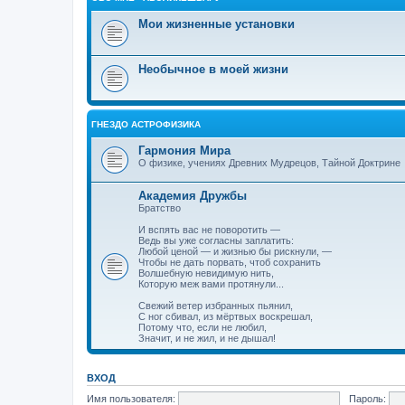
Мои жизненные установки
Необычное в моей жизни
ГНЕЗДО АСТРОФИЗИКА
Гармония Мира
О физике, учениях Древних Мудрецов, Тайной Доктрине
Академия Дружбы
Братство
И вспять вас не поворотить —
Ведь вы уже согласны заплатить:
Любой ценой — и жизнью бы рискнули, —
Чтобы не дать порвать, чтоб сохранить
Волшебную невидимую нить,
Которую меж вами протянули...
Свежий ветер избранных пьянил,
С ног сбивал, из мёртвых воскрешал,
Потому что, если не любил,
Значит, и не жил, и не дышал!
ВХОД
Имя пользователя:
Пароль: