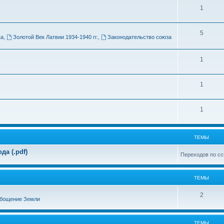
Т
1
м
е
ы
Т
5
м
ка
,
Золотой Век Латвии 1934-1940 гг.
,
Законодательство союза
е
ы
м
Т
1
ы
е
Т
1
м
е
ы
Т
1
м
е
ы
м
ТЕМЫ
ы
а (.pdf)
Переходов по сс
ТЕМЫ
Т
2
бощение Земли
е
м
ТЕМЫ