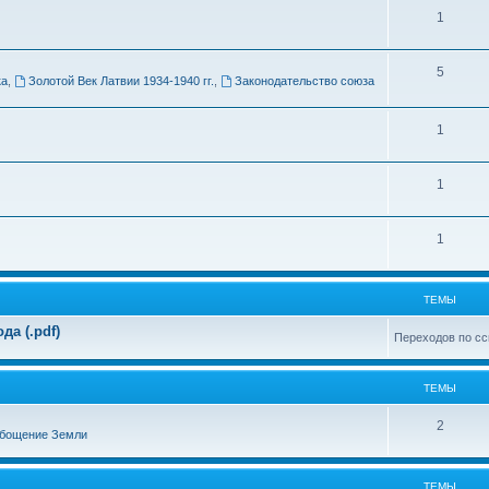
Т
1
м
е
ы
Т
5
м
ка
,
Золотой Век Латвии 1934-1940 гг.
,
Законодательство союза
е
ы
м
Т
1
ы
е
Т
1
м
е
ы
Т
1
м
е
ы
м
ТЕМЫ
ы
а (.pdf)
Переходов по сс
ТЕМЫ
Т
2
бощение Земли
е
м
ТЕМЫ