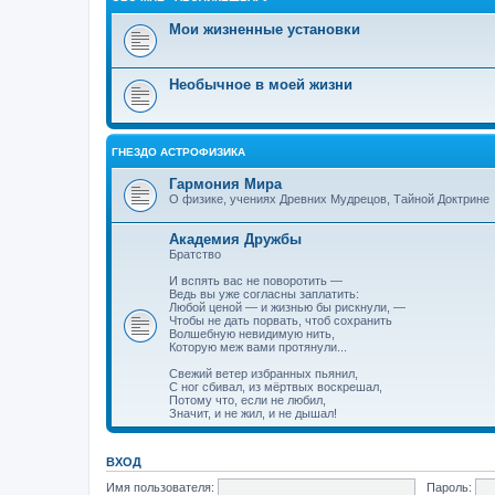
Мои жизненные установки
Необычное в моей жизни
ГНЕЗДО АСТРОФИЗИКА
Гармония Мира
О физике, учениях Древних Мудрецов, Тайной Доктрине
Академия Дружбы
Братство
И вспять вас не поворотить —
Ведь вы уже согласны заплатить:
Любой ценой — и жизнью бы рискнули, —
Чтобы не дать порвать, чтоб сохранить
Волшебную невидимую нить,
Которую меж вами протянули...
Свежий ветер избранных пьянил,
С ног сбивал, из мёртвых воскрешал,
Потому что, если не любил,
Значит, и не жил, и не дышал!
ВХОД
Имя пользователя:
Пароль: