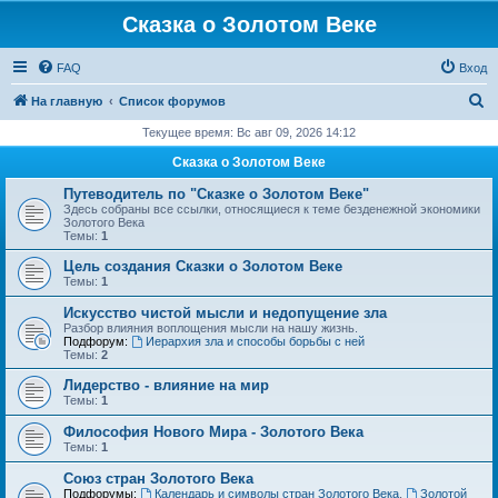
Сказка о Золотом Веке
FAQ
Вход
П
На главную
Список форумов
о
Текущее время: Вс авг 09, 2026 14:12
и
Сказка о Золотом Веке
с
Путеводитель по "Сказке о Золотом Веке"
к
Здесь собраны все ссылки, относящиеся к теме безденежной экономики
Золотого Века
Темы:
1
Цель создания Сказки о Золотом Веке
Темы:
1
Искусство чистой мысли и недопущение зла
Разбор влияния воплощения мысли на нашу жизнь.
Подфорум:
Иерархия зла и способы борьбы с ней
Темы:
2
Лидерство - влияние на мир
Темы:
1
Философия Нового Мира - Золотого Века
Темы:
1
Cоюз стран Золотого Века
Подфорумы:
Календарь и символы стран Золотого Века
,
Золотой