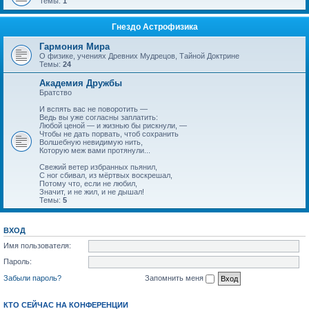
Темы:
1
Гнездо Астрофизика
Гармония Мира
О физике, учениях Древних Мудрецов, Тайной Доктрине
Темы:
24
Академия Дружбы
Братство
И вспять вас не поворотить —
Ведь вы уже согласны заплатить:
Любой ценой — и жизнью бы рискнули, —
Чтобы не дать порвать, чтоб сохранить
Волшебную невидимую нить,
Которую меж вами протянули...
Свежий ветер избранных пьянил,
С ног сбивал, из мёртвых воскрешал,
Потому что, если не любил,
Значит, и не жил, и не дышал!
Темы:
5
ВХОД
Имя пользователя:
Пароль:
Забыли пароль?
Запомнить меня
КТО СЕЙЧАС НА КОНФЕРЕНЦИИ