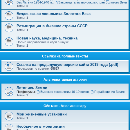
Век Латвии 1934-1940 гг.
,
Законодательство союза стран Золотого Века
Темы:
5
Безденежная экономика Золотого Века
Темы:
1
Реэмиграция в бывшие страны СССР
Темы:
1
Новая наука, медицина, техника
Новые направления и идеи в науке
Темы:
1
Ссылки на полные тексты
Ссылка на предыдущую версию сайта 2019 года (.pdf)
Переходов по ссылке:
65817
Альтернативная история
Летопись Земли
Подфорумы:
Высокие технологии 16-19 веков
,
Порабощение Земли
Темы:
2
Обо мне - Аволикешвару
Мои жизненные установки
Темы:
1
Необычное в моей жизни