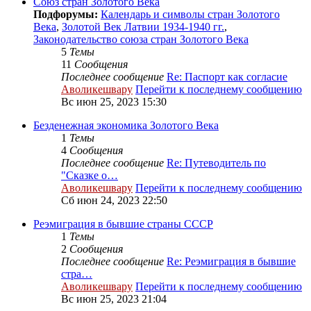
Cоюз стран Золотого Века
Подфорумы:
Календарь и символы стран Золотого
Века
,
Золотой Век Латвии 1934-1940 гг.
,
Законодательство союза стран Золотого Века
5
Темы
11
Сообщения
Последнее сообщение
Re: Паспорт как согласие
Аволикешвару
Перейти к последнему сообщению
Вс июн 25, 2023 15:30
Безденежная экономика Золотого Века
1
Темы
4
Сообщения
Последнее сообщение
Re: Путеводитель по
"Сказке о…
Аволикешвару
Перейти к последнему сообщению
Сб июн 24, 2023 22:50
Реэмиграция в бывшие страны СССР
1
Темы
2
Сообщения
Последнее сообщение
Re: Реэмиграция в бывшие
стра…
Аволикешвару
Перейти к последнему сообщению
Вс июн 25, 2023 21:04