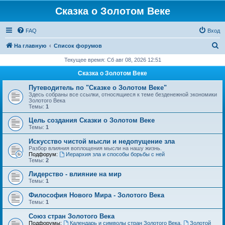
Сказка о Золотом Веке
FAQ
Вход
П
На главную
Список форумов
о
Текущее время: Сб авг 08, 2026 12:51
и
Сказка о Золотом Веке
с
Путеводитель по "Сказке о Золотом Веке"
к
Здесь собраны все ссылки, относящиеся к теме безденежной экономики
Золотого Века
Темы:
1
Цель создания Сказки о Золотом Веке
Темы:
1
Искусство чистой мысли и недопущение зла
Разбор влияния воплощения мысли на нашу жизнь.
Подфорум:
Иерархия зла и способы борьбы с ней
Темы:
2
Лидерство - влияние на мир
Темы:
1
Философия Нового Мира - Золотого Века
Темы:
1
Cоюз стран Золотого Века
Подфорумы:
Календарь и символы стран Золотого Века
,
Золотой