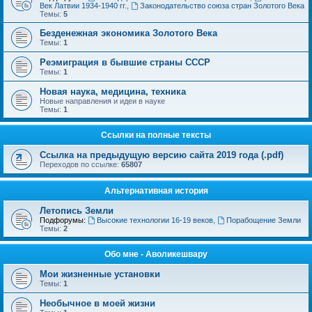
Век Латвии 1934-1940 гг.
,
Законодательство союза стран Золотого Века
Темы:
5
Безденежная экономика Золотого Века
Темы:
1
Реэмиграция в бывшие страны СССР
Темы:
1
Новая наука, медицина, техника
Новые направления и идеи в науке
Темы:
1
Ссылки на полные тексты
Ссылка на предыдущую версию сайта 2019 года (.pdf)
Переходов по ссылке:
65807
Альтернативная история
Летопись Земли
Подфорумы:
Высокие технологии 16-19 веков
,
Порабощение Земли
Темы:
2
Обо мне - Аволикешвару
Мои жизненные установки
Темы:
1
Необычное в моей жизни