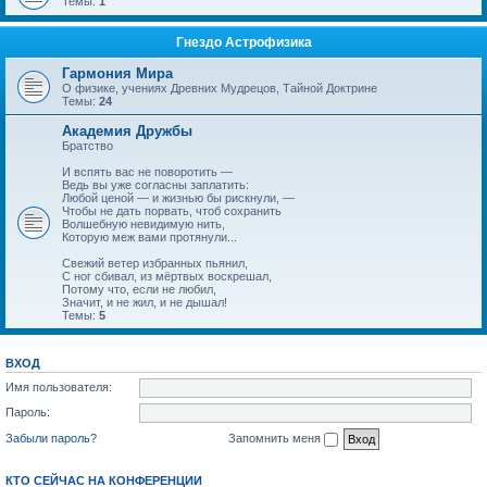
Темы:
1
Гнездо Астрофизика
Гармония Мира
О физике, учениях Древних Мудрецов, Тайной Доктрине
Темы:
24
Академия Дружбы
Братство
И вспять вас не поворотить —
Ведь вы уже согласны заплатить:
Любой ценой — и жизнью бы рискнули, —
Чтобы не дать порвать, чтоб сохранить
Волшебную невидимую нить,
Которую меж вами протянули...
Свежий ветер избранных пьянил,
С ног сбивал, из мёртвых воскрешал,
Потому что, если не любил,
Значит, и не жил, и не дышал!
Темы:
5
ВХОД
Имя пользователя:
Пароль:
Забыли пароль?
Запомнить меня
КТО СЕЙЧАС НА КОНФЕРЕНЦИИ