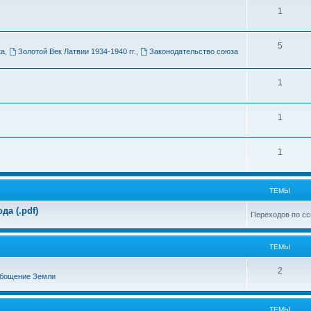
Т
1
м
е
ы
Т
5
м
ка
,
Золотой Век Латвии 1934-1940 гг.
,
Законодательство союза
е
ы
м
Т
1
ы
е
Т
1
м
е
ы
Т
1
м
е
ы
м
ТЕМЫ
ы
а (.pdf)
Переходов по сс
ТЕМЫ
Т
2
бощение Земли
е
м
ТЕМЫ