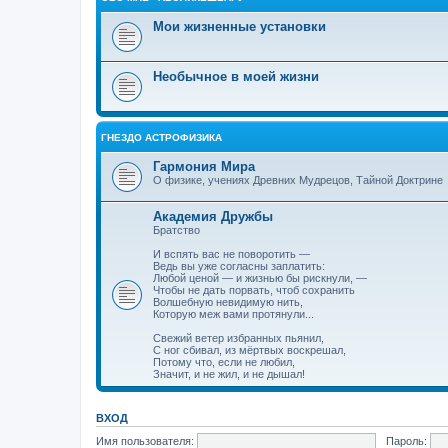
Мои жизненные установки
Необычное в моей жизни
ГНЕЗДО АСТРОФИЗИКА
Гармония Мира
О физике, учениях Древних Мудрецов, Тайной Доктрине
Академия Дружбы
Братство
И вспять вас не поворотить —
Ведь вы уже согласны заплатить:
Любой ценой — и жизнью бы рискнули, —
Чтобы не дать порвать, чтоб сохранить
Волшебную невидимую нить,
Которую меж вами протянули...
Свежий ветер избранных пьянил,
С ног сбивал, из мёртвых воскрешал,
Потому что, если не любил,
Значит, и не жил, и не дышал!
ВХОД
Имя пользователя:
Пароль: