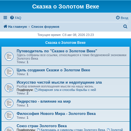
Сказка о Золотом Веке
FAQ
Вход
П
На главную
Список форумов
о
Текущее время: Сб авг 08, 2026 23:23
и
Сказка о Золотом Веке
с
Путеводитель по "Сказке о Золотом Веке"
к
Здесь собраны все ссылки, относящиеся к теме безденежной экономики
Золотого Века
Темы:
1
Цель создания Сказки о Золотом Веке
Темы:
1
Искусство чистой мысли и недопущение зла
Разбор влияния воплощения мысли на нашу жизнь.
Подфорум:
Иерархия зла и способы борьбы с ней
Темы:
2
Лидерство - влияние на мир
Темы:
1
Философия Нового Мира - Золотого Века
Темы:
1
Cоюз стран Золотого Века
Подфорумы:
Календарь и символы стран Золотого Века
,
Золотой