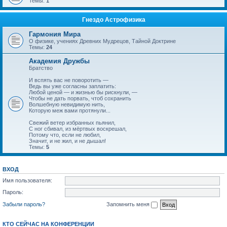
Темы:
1
Гнездо Астрофизика
Гармония Мира
О физике, учениях Древних Мудрецов, Тайной Доктрине
Темы:
24
Академия Дружбы
Братство
И вспять вас не поворотить —
Ведь вы уже согласны заплатить:
Любой ценой — и жизнью бы рискнули, —
Чтобы не дать порвать, чтоб сохранить
Волшебную невидимую нить,
Которую меж вами протянули...
Свежий ветер избранных пьянил,
С ног сбивал, из мёртвых воскрешал,
Потому что, если не любил,
Значит, и не жил, и не дышал!
Темы:
5
ВХОД
Имя пользователя:
Пароль:
Забыли пароль?
Запомнить меня
КТО СЕЙЧАС НА КОНФЕРЕНЦИИ