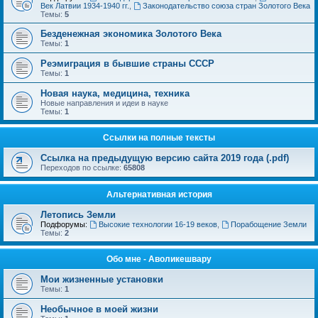
Век Латвии 1934-1940 гг.
,
Законодательство союза стран Золотого Века
Темы:
5
Безденежная экономика Золотого Века
Темы:
1
Реэмиграция в бывшие страны СССР
Темы:
1
Новая наука, медицина, техника
Новые направления и идеи в науке
Темы:
1
Ссылки на полные тексты
Ссылка на предыдущую версию сайта 2019 года (.pdf)
Переходов по ссылке:
65808
Альтернативная история
Летопись Земли
Подфорумы:
Высокие технологии 16-19 веков
,
Порабощение Земли
Темы:
2
Обо мне - Аволикешвару
Мои жизненные установки
Темы:
1
Необычное в моей жизни