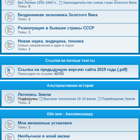
Век Латвии 1934-1940 гг.
,
Законодательство союза стран Золотого Века
Темы:
5
Безденежная экономика Золотого Века
Темы:
1
Реэмиграция в бывшие страны СССР
Темы:
1
Новая наука, медицина, техника
Новые направления и идеи в науке
Темы:
1
Ссылки на полные тексты
Ссылка на предыдущую версию сайта 2019 года (.pdf)
Переходов по ссылке:
65783
Альтернативная история
Летопись Земли
Подфорумы:
Высокие технологии 16-19 веков
,
Порабощение Земли
Темы:
2
Обо мне - Аволикешвару
Мои жизненные установки
Темы:
1
Необычное в моей жизни