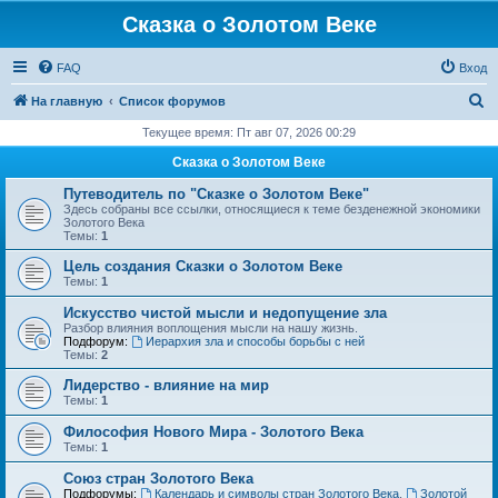
Сказка о Золотом Веке
FAQ
Вход
П
На главную
Список форумов
о
Текущее время: Пт авг 07, 2026 00:29
и
Сказка о Золотом Веке
с
Путеводитель по "Сказке о Золотом Веке"
к
Здесь собраны все ссылки, относящиеся к теме безденежной экономики
Золотого Века
Темы:
1
Цель создания Сказки о Золотом Веке
Темы:
1
Искусство чистой мысли и недопущение зла
Разбор влияния воплощения мысли на нашу жизнь.
Подфорум:
Иерархия зла и способы борьбы с ней
Темы:
2
Лидерство - влияние на мир
Темы:
1
Философия Нового Мира - Золотого Века
Темы:
1
Cоюз стран Золотого Века
Подфорумы:
Календарь и символы стран Золотого Века
,
Золотой