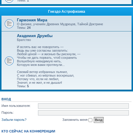
Темы:
1
Гнездо Астрофизика
Гармония Мира
О физике, учениях Древних Мудрецов, Тайной Доктрине
Темы:
24
Академия Дружбы
Братство
И вспять вас не поворотить —
Ведь вы уже согласны заплатить:
Любой ценой — и жизнью бы рискнули, —
Чтобы не дать порвать, чтоб сохранить
Волшебную невидимую нить,
Которую меж вами протянули...
Свежий ветер избранных пьянил,
С ног сбивал, из мёртвых воскрешал,
Потому что, если не любил,
Значит, и не жил, и не дышал!
Темы:
5
ВХОД
Имя пользователя:
Пароль:
Забыли пароль?
Запомнить меня
КТО СЕЙЧАС НА КОНФЕРЕНЦИИ